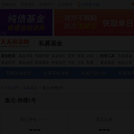
收藏本站
|
安全登录
|
免费开户
忘记密码
|
手机客户端
私募基金
基金数据
基金净值
投顾管家
基金排行
定投
港基
评级
投资工具
自选基金
基金公司
基金品种
新发基金
申购状态
分红
公告
私募
基金筛选
收益计算
私募基金首页
私募基金净值
私募产品一览
私募管
天天基金网
>
私募基金
>
集元-烨熠1号
集元-烨熠1号
单位净值
（---）
成立以来
---
---