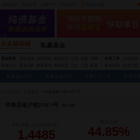
收藏本站
|
安全登录
|
免费开户
忘记密码
|
手机客户端
私募基金
基金数据
基金净值
投顾管家
基金排行
定投
港基
评级
投资工具
自选基金
基金公司
基金品种
新发基金
申购状态
分红
公告
私募
基金筛选
收益计算
私募基金首页
私募基金净值
私募产品一览
私募管
天天基金网
>
私募基金
>
华泰启泰沪航FOF1号
华泰启泰沪航FOF1号
941748
成立以来
单位净值
（2026-08-06）
44.85%
1.4485