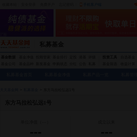
收藏本站
|
安全登录
|
免费开户
忘记密码
|
手机客户端
私募基金
基金数据
基金净值
投顾管家
基金排行
定投
港基
评级
投资工具
自选基金
基金公司
基金品种
新发基金
申购状态
分红
公告
私募
基金筛选
收益计算
私募基金首页
私募基金净值
私募产品一览
私募管
天天基金网
>
私募基金
>
东方马拉松弘远1号
东方马拉松弘远1号
单位净值
（---）
成立以来
---
---