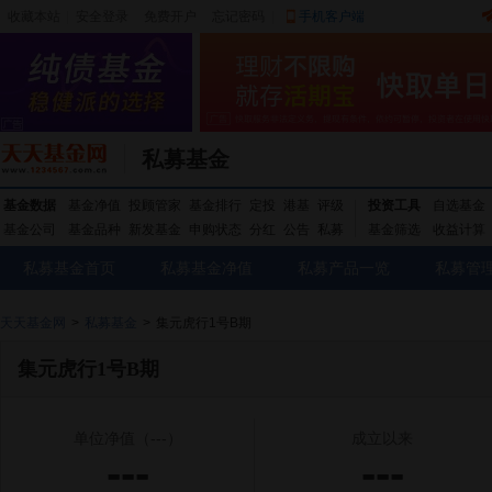
收藏本站
|
安全登录
|
免费开户
忘记密码
|
手机客户端
私募基金
基金数据
基金净值
投顾管家
基金排行
定投
港基
评级
投资工具
自选基金
基金公司
基金品种
新发基金
申购状态
分红
公告
私募
基金筛选
收益计算
私募基金首页
私募基金净值
私募产品一览
私募管
天天基金网
>
私募基金
>
集元虎行1号B期
集元虎行1号B期
单位净值
（---）
成立以来
---
---