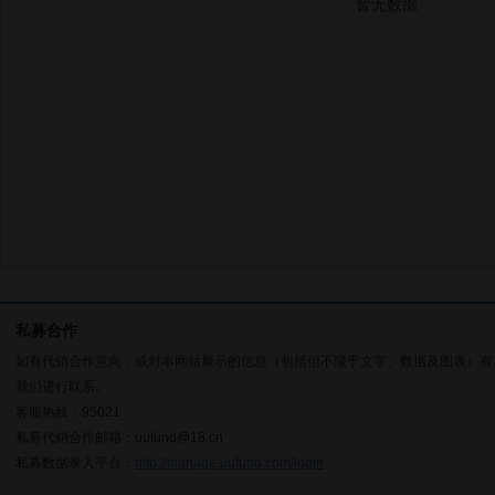
暂无数据
私募合作
如有代销合作意向，或对本网站展示的信息（包括但不限于文字、数据及图表）有
我们进行联系。
客服热线：95021
私募代销合作邮箱：uufund@18.cn
私募数据录入平台：
http://manage.uufund.com/login