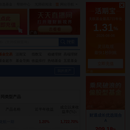
自选基金
|
帮助中心
无障碍阅读
|
网站导航
|
称（支持模糊查询）
基金交易
活期宝
指数宝
稳健理财
高端理财
基金超市
基金导购
收益排行
热销基金
五星基金
我的资产
同类型产品
成立以来收
产品名称
近半年收益
益率(%)
↓
龙航一期
1.20%
1,722.70%