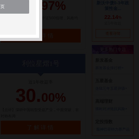
21.
97%
首页
【点评】百亿量化私募，中证500指增，风格均
衡配置
了解详情
利位星熠1号
近1年收益率
30.
00%
【点评】深耕中国转型受益产业，中观突破，非
对称布局
了解详情