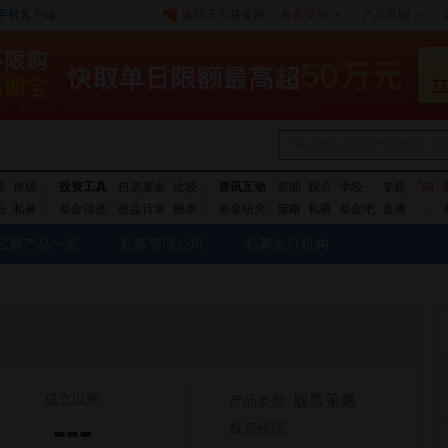
手机客户端
返回天天基金网
|
基金交易
|
产品导购
|
请输入私募产品名称、简
基
评级
投资工具
自选基金
比较
资讯互动
要闻
观点
学校
专题
告
私募
基金筛选
收益计算
账本
基金研究
策略
私募
基金吧
直播
私募产品一览
私募管理公司
私募发行机构
成立以来
股票策略
产品类型:
---
投资经理: