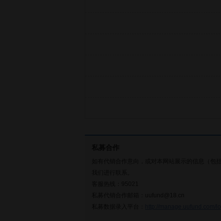
私募合作
如有代销合作意向，或对本网站展示的信息（包
我们进行联系。
客服热线：95021
私募代销合作邮箱：uufund@18.cn
私募数据录入平台：
http://manage.uufund.com/lo