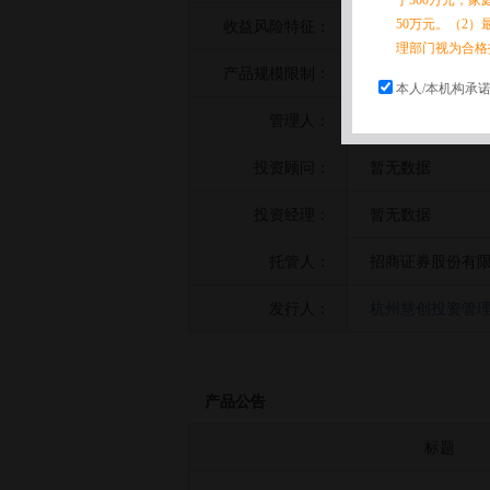
于300万元，
50万元。（2）
收益风险特征：
暂无数据
理部门视为合格
产品规模限制：
暂无数据
本人/本机构承
管理人：
杭州慧创投资管
投资顾问：
暂无数据
投资经理：
暂无数据
托管人：
招商证券股份有
发行人：
杭州慧创投资管
产品公告
标题