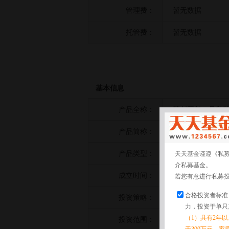
管理费：
暂无数据
托管费：
暂无数据
基本信息
产品全称：
慧创国基一号私
产品简称：
慧创国基一号
产品类型：
股票策略
天天基金谨遵《私
介私募基金。
成立时间：
2022-05-20
若您有意进行私募
合格投资者标准
投资策略：
暂无数据
力，投资于单只
（1）具有2年
投资范围：
暂无数据