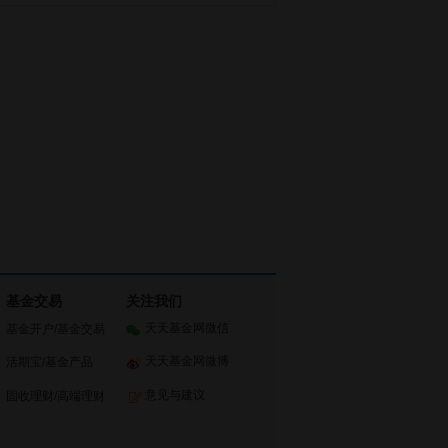
基金交易
关注我们
天天基金网微信
基金开户
/
基金交易
天天基金网微博
活期宝
/
基金产品
意见与建议
固收理财
/
高端理财