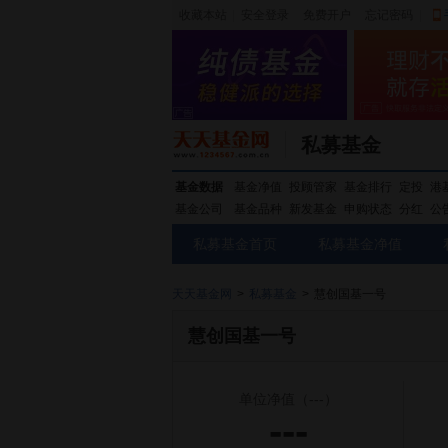
收藏本站
|
安全登录
|
免费开户
忘记密码
|
私募基金
基金数据
基金净值
投顾管家
基金排行
定投
港
基金公司
基金品种
新发基金
申购状态
分红
公
私募基金首页
私募基金净值
天天基金网
>
私募基金
>
慧创国基一号
慧创国基一号
单位净值
（---）
---