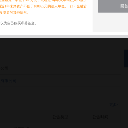
家庭金融资产不低于500万元，或者近3年本人年均收入不低于
回
最近1年末净资产不低于1000万元的法人单位。（3）金融管
投资者的其他情形。
诺仅为自己购买私募基金。
理有限公司
限公司
理有限公司
更多>
公告类型
公告时间