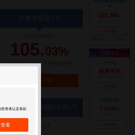
齐鲁北极星2号
成立以来收益率
105.
03%
【点评】选一条人少的路，承担有价值的风险
了解详情
世纪前沿优优指数增强1号
格投资者认定条款
后查看
近1年收益率