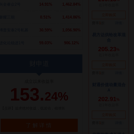
兴全睿众2号
14.91%
1,462.84%
磐耀三期
0.51%
1,414.86%
博普安泰2号私募
30.59%
1,056.90%
进化论稳进1号
59.03%
906.12%
财申道
成立以来收益率
153.
24%
【点评】追求绝对收益，低波动，稳增长
了解详情