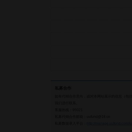
私募合作
如有代销合作意向，或对本网站展示的信息（包
我们进行联系。
客服热线：95021
私募代销合作邮箱：uufund@18.cn
私募数据录入平台：
http://manage.uufund.com/lo