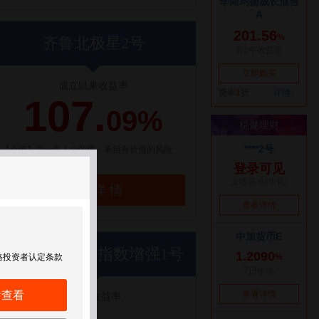
齐鲁北极星2号
成立以来收益率
107.
09%
【点评】选一条人少的路，承担有价值的风险
了解详情
世纪前沿优优指数增强1号
格投资者认定条款
后查看
近1年收益率