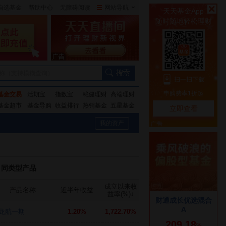
自选基金
|
帮助中心
无障碍阅读
|
网站导航
|
称（支持模糊查询）
基金交易
活期宝
指数宝
稳健理财
高端理财
基金超市
基金导购
收益排行
热销基金
五星基金
我的资产
同类型产品
成立以来收
产品名称
近半年收益
益率(%)
↓
龙航一期
1.20%
1,722.70%