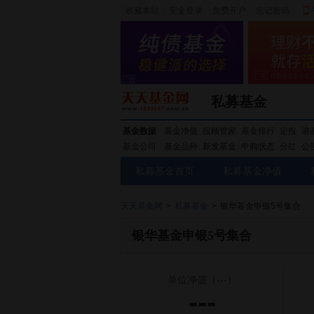
收藏本站
|
安全登录
|
免费开户
忘记密码
|
私募基金
基金数据
基金净值
投顾管家
基金排行
定投
港
基金公司
基金品种
新发基金
申购状态
分红
公
私募基金首页
私募基金净值
天天基金网
>
私募基金
>
银华基金申银5号集合
银华基金申银5号集合
单位净值
（---）
---