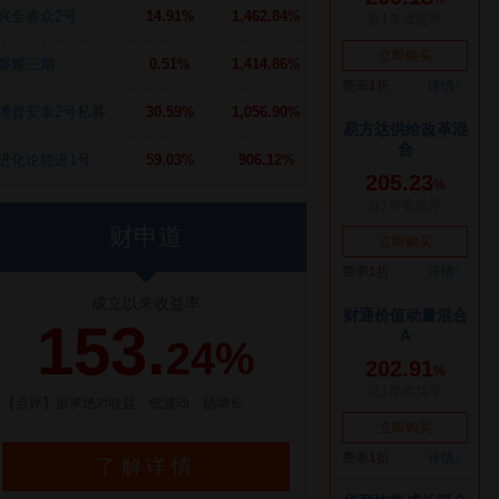
兴全睿众2号
14.91%
1,462.84%
磐耀三期
0.51%
1,414.86%
博普安泰2号私募
30.59%
1,056.90%
进化论稳进1号
59.03%
906.12%
财申道
成立以来收益率
153.
24%
【点评】追求绝对收益，低波动，稳增长
了解详情