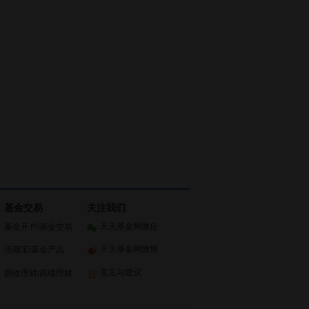
基金交易
关注我们
天天基金网微信
基金开户
/
基金交易
天天基金网微博
活期宝
/
基金产品
意见与建议
固收理财
/
高端理财