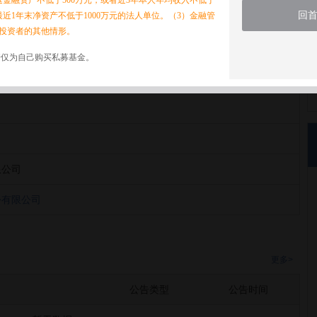
家庭金融资产不低于500万元，或者近3年本人年均收入不低于
回
最近1年末净资产不低于1000万元的法人单位。（3）金融管
投资者的其他情形。
诺仅为自己购买私募基金。
份有限公司
限公司
份有限公司
更多>
公告类型
公告时间