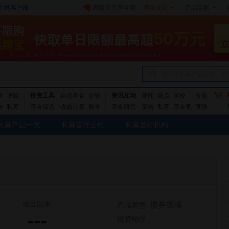
手机客户端
返回天天基金网
|
基金交易
|
产品导购
|
请输入私募产品名称、简
基
评级
投资工具
自选基金
比较
资讯互动
要闻
观点
学校
专题
告
私募
基金筛选
收益计算
账本
基金研究
策略
私募
基金吧
直播
私募产品一览
私募管理公司
私募发行机构
成立以来
债券策略
产品类型:
---
投资经理: