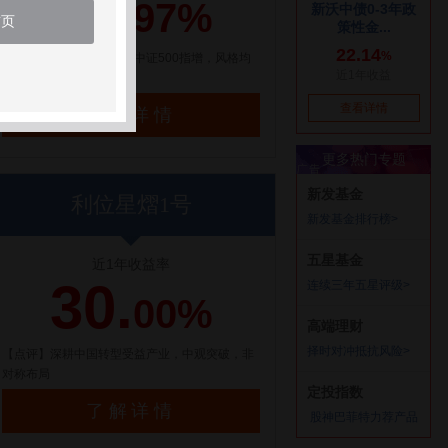
21.
97%
首页
【点评】百亿量化私募，中证500指增，风格均
衡配置
了解详情
利位星熠1号
近1年收益率
30.
00%
【点评】深耕中国转型受益产业，中观突破，非
对称布局
了解详情