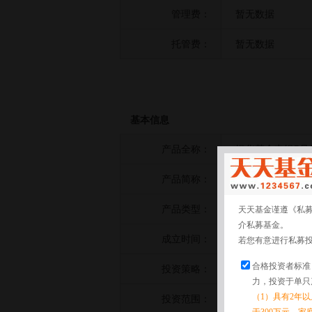
管理费：
暂无数据
托管费：
暂无数据
基本信息
产品全称：
银华基金申银5号
产品简称：
银华基金申银5号
产品类型：
债券策略
天天基金谨遵《私
介私募基金。
成立时间：
2022-07-25
若您有意进行私募
合格投资者标准
投资策略：
暂无数据
力，投资于单只
（1）具有2年
投资范围：
暂无数据