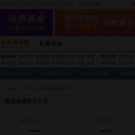
收藏本站
|
安全登录
|
免费开户
忘记密码
|
手机客户端
私募基金
基金数据
基金净值
投顾管家
基金排行
定投
港基
评级
投资工具
自选基金
基金公司
基金品种
新发基金
申购状态
分红
公告
私募
基金筛选
收益计算
私募基金首页
私募基金净值
私募产品一览
私募管
天天基金网
>
私募基金
>
慧创惠威胜十六号
慧创惠威胜十六号
单位净值
（---）
成立以来
---
---