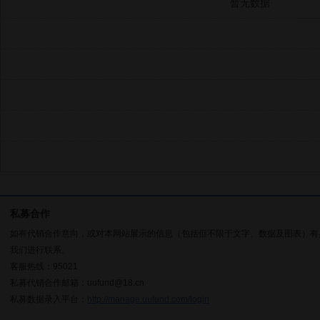
暂无数据
私募合作
如有代销合作意向，或对本网站展示的信息（包括但不限于文字、数据及图表）有
我们进行联系。
客服热线：95021
私募代销合作邮箱：uufund@18.cn
私募数据录入平台：
http://manage.uufund.com/login