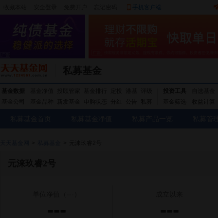
收藏本站
|
安全登录
|
免费开户
忘记密码
|
手机客户端
私募基金
基金数据
基金净值
投顾管家
基金排行
定投
港基
评级
投资工具
自选基金
基金公司
基金品种
新发基金
申购状态
分红
公告
私募
基金筛选
收益计算
私募基金首页
私募基金净值
私募产品一览
私募管
天天基金网
>
私募基金
>
元涞玖睿2号
元涞玖睿2号
单位净值
（---）
成立以来
---
---