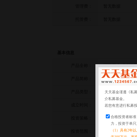
管理费：
暂无数据
托管费：
暂无数据
基本信息
产品全称：
国联基金-鑫福2
产品简称：
国联基金-鑫福2
产品类型：
债券策略
天天基金谨遵《私
介私募基金。
成立时间：
2023-07-07
若您有意进行私募
合格投资者标准
投资策略：
暂无数据
力，投资于单只
（1）具有2年
投资范围：
暂无数据