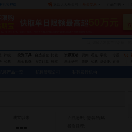
手机客户端
返回天天基金网
|
基金交易
|
产品导购
|
请输入私募产品名称、简
基
评级
投资工具
自选基金
比较
资讯互动
要闻
观点
学校
专题
告
私募
基金筛选
收益计算
账本
基金研究
策略
私募
基金吧
直播
私募产品一览
私募管理公司
私募发行机构
成立以来
债券策略
产品类型:
---
投资经理: