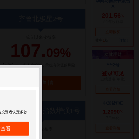
齐鲁北极星2号
成立以来收益率
107.
09%
【点评】选一条人少的路，承担有价值的风险
了解详情
世纪前沿优优指数增强1号
格投资者认定条款
后查看
近1年收益率