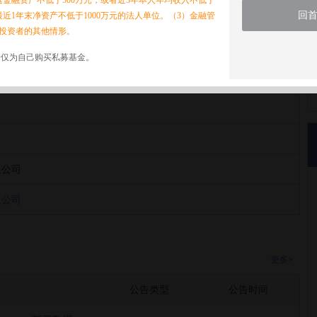
家庭金融资产不低于500万元，或者近3年本人年均收入不低于
回
最近1年末净资产不低于1000万元的法人单位。（3）金融管
投资者的其他情形。
诺仅为自己购买私募基金。
限公司
限公司
限公司
更多>
公告类型
公告时间