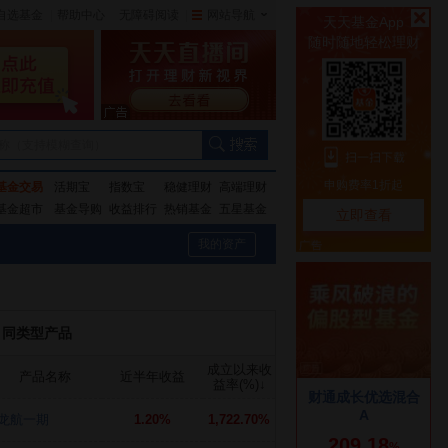
自选基金
|
帮助中心
无障碍阅读
|
网站导航
|
称（支持模糊查询）
基金交易
活期宝
指数宝
稳健理财
高端理财
基金超市
基金导购
收益排行
热销基金
五星基金
我的资产
同类型产品
成立以来收
产品名称
近半年收益
益率(%)
↓
龙航一期
1.20%
1,722.70%