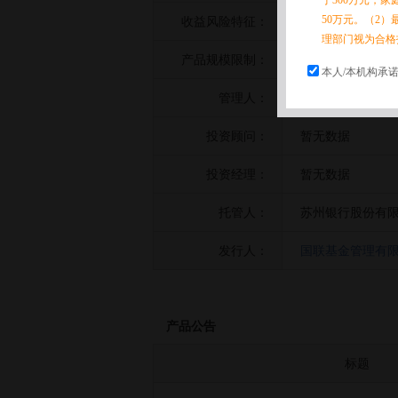
于300万元，
50万元。（2）
收益风险特征：
暂无数据
理部门视为合格
产品规模限制：
暂无数据
本人/本机构承
管理人：
国联基金管理有
投资顾问：
暂无数据
投资经理：
暂无数据
托管人：
苏州银行股份有
发行人：
国联基金管理有
产品公告
标题