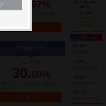
21.
97%
首页
【点评】百亿量化私募，中证500指增，风格均
衡配置
了解详情
利位星熠1号
近1年收益率
30.
00%
【点评】深耕中国转型受益产业，中观突破，非
对称布局
了解详情