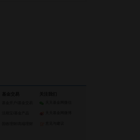
基金交易
关注我们
天天基金网微信
基金开户
/
基金交易
天天基金网微博
活期宝
/
基金产品
意见与建议
固收理财
/
高端理财