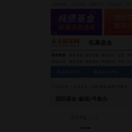
收藏本站
|
安全登录
|
免费开户
忘记密码
|
私募基金
基金数据
基金净值
投顾管家
基金排行
定投
港
基金公司
基金品种
新发基金
申购状态
分红
公
私募基金首页
私募基金净值
天天基金网
>
私募基金
>
国联基金-鑫福2号集合
国联基金-鑫福2号集合
单位净值
（---）
---