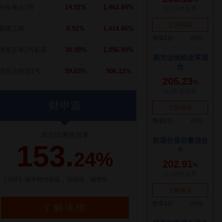
兴全睿众2号
14.91%
1,462.84%
磐耀三期
0.51%
1,414.86%
博普安泰2号私募
30.59%
1,056.90%
进化论稳进1号
59.03%
906.12%
财申道
成立以来收益率
153.
24%
【点评】追求绝对收益，低波动，稳增长
了解详情