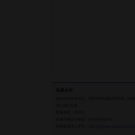
私募合作
如有代销合作意向，或对本网站展示的信息（包
我们进行联系。
客服热线：95021
私募代销合作邮箱：uufund@18.cn
私募数据录入平台：
http://manage.uufund.com/lo