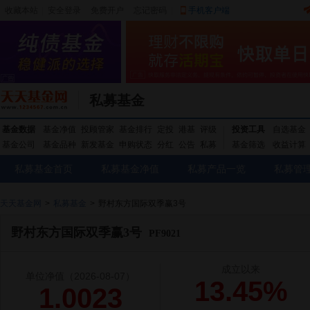
收藏本站
|
安全登录
|
免费开户
忘记密码
|
手机客户端
私募基金
基金数据
基金净值
投顾管家
基金排行
定投
港基
评级
投资工具
自选基金
基金公司
基金品种
新发基金
申购状态
分红
公告
私募
基金筛选
收益计算
私募基金首页
私募基金净值
私募产品一览
私募管
天天基金网
>
私募基金
>
野村东方国际双季赢3号
野村东方国际双季赢3号
PF9021
成立以来
单位净值
（2026-08-07）
13.45%
1.0023