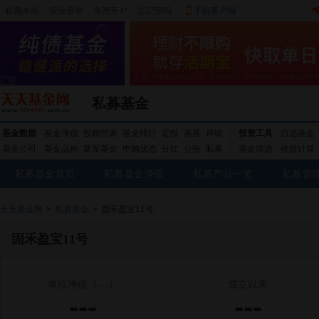
收藏本站
|
安全登录
|
免费开户
忘记密码
|
手机客户端
私募基金
基金数据
基金净值
投顾管家
基金排行
定投
港基
评级
投资工具
自选基金
基金公司
基金品种
新发基金
申购状态
分红
公告
私募
基金筛选
收益计算
私募基金首页
私募基金净值
私募产品一览
私募管
天天基金网
>
私募基金
>
固禾盈宝11号
固禾盈宝11号
单位净值
（---）
成立以来
---
---