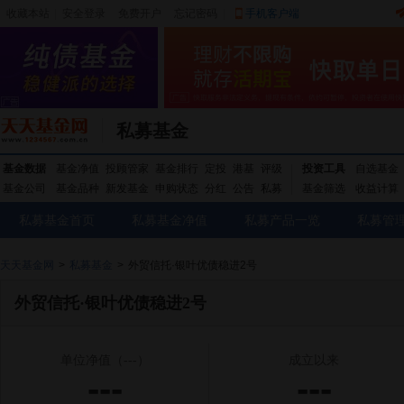
收藏本站
|
安全登录
|
免费开户
忘记密码
|
手机客户端
私募基金
基金数据
基金净值
投顾管家
基金排行
定投
港基
评级
投资工具
自选基金
基金公司
基金品种
新发基金
申购状态
分红
公告
私募
基金筛选
收益计算
私募基金首页
私募基金净值
私募产品一览
私募管
天天基金网
>
私募基金
>
外贸信托·银叶优债稳进2号
外贸信托·银叶优债稳进2号
单位净值
（---）
成立以来
---
---