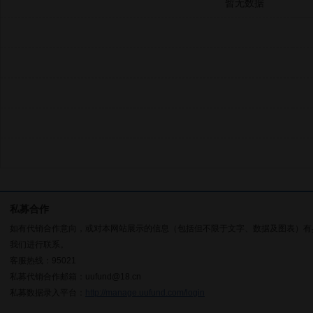
暂无数据
私募合作
如有代销合作意向，或对本网站展示的信息（包括但不限于文字、数据及图表）有
我们进行联系。
客服热线：95021
私募代销合作邮箱：uufund@18.cn
私募数据录入平台：
http://manage.uufund.com/login