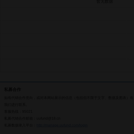
暂无数据
私募合作
如有代销合作意向，或对本网站展示的信息（包括但不限于文字、数据及图表）有
我们进行联系。
客服热线：95021
私募代销合作邮箱：uufund@18.cn
私募数据录入平台：
http://manage.uufund.com/login