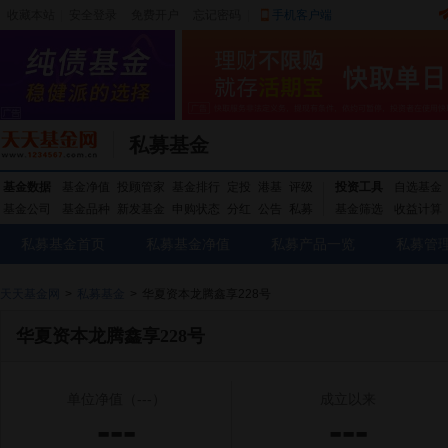
收藏本站
|
安全登录
|
免费开户
忘记密码
|
手机客户端
私募基金
基金数据
基金净值
投顾管家
基金排行
定投
港基
评级
投资工具
自选基金
基金公司
基金品种
新发基金
申购状态
分红
公告
私募
基金筛选
收益计算
私募基金首页
私募基金净值
私募产品一览
私募管
天天基金网
>
私募基金
>
华夏资本龙腾鑫享228号
华夏资本龙腾鑫享228号
单位净值
（---）
成立以来
---
---