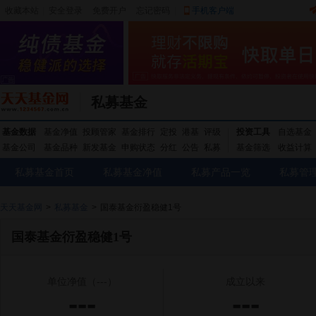
收藏本站
|
安全登录
|
免费开户
忘记密码
|
手机客户端
私募基金
基金数据
基金净值
投顾管家
基金排行
定投
港基
评级
投资工具
自选基金
基金公司
基金品种
新发基金
申购状态
分红
公告
私募
基金筛选
收益计算
私募基金首页
私募基金净值
私募产品一览
私募管
天天基金网
>
私募基金
>
国泰基金衍盈稳健1号
国泰基金衍盈稳健1号
单位净值
（---）
成立以来
---
---