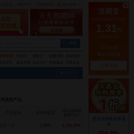
自选基金
|
帮助中心
无障碍阅读
|
网站导航
|
称（支持模糊查询）
基金交易
活期宝
指数宝
稳健理财
高端理财
基金超市
基金导购
收益排行
热销基金
五星基金
我的资产
同类型产品
成立以来收
产品名称
近半年收益
益率(%)
↓
龙航一期
1.20%
1,722.70%