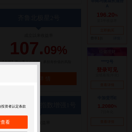
齐鲁北极星2号
成立以来收益率
107.
09%
【点评】选一条人少的路，承担有价值的风险
了解详情
世纪前沿优优指数增强1号
格投资者认定条款
后查看
近1年收益率