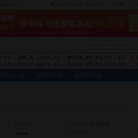
手机客户端
返回天天基金网
|
基金交易
|
产品导购
|
请输入私募产品名称、简
基
评级
投资工具
自选基金
比较
资讯互动
要闻
观点
学校
专题
告
私募
基金筛选
收益计算
账本
基金研究
策略
私募
基金吧
直播
私募产品一览
私募管理公司
私募发行机构
成立以来
其他策略
产品类型:
---
投资经理: