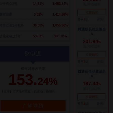
兴全睿众2号
14.91%
1,462.84%
磐耀三期
0.51%
1,414.86%
博普安泰2号私募
30.59%
1,056.90%
进化论稳进1号
59.03%
906.12%
财申道
成立以来收益率
153.
24%
【点评】追求绝对收益，低波动，稳增长
了解详情