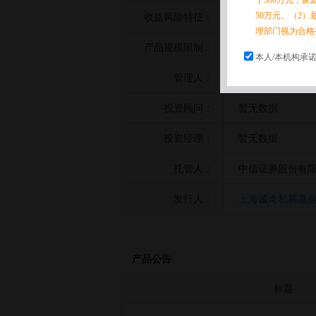
于300万元，
50万元。（2）
收益风险特征：
暂无数据
理部门视为合格
产品规模限制：
暂无数据
本人/本机构承
管理人：
上海诚奇私募基
投资顾问：
暂无数据
投资经理：
暂无数据
托管人：
中信证券股份有
发行人：
上海诚奇私募基
产品公告
标题