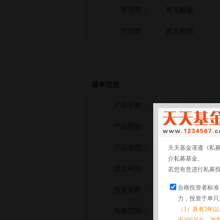
管理费：
暂无数据
托管费：
暂无数据
基本信息
产品全称：
诚奇信智500增
产品简称：
诚奇信智500增强
产品类型：
其他策略
天天基金谨遵《私
介私募基金。
成立时间：
2025-12-11
若您有意进行私募
合格投资者标准
投资策略：
暂无数据
力，投资于单只
（1）具有2年
投资范围：
暂无数据