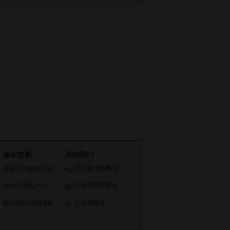
基金交易
关注我们
天天基金网微信
基金开户
/
基金交易
天天基金网微博
活期宝
/
基金产品
意见与建议
固收理财
/
高端理财