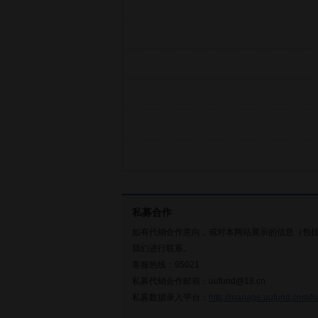
私募合作
如有代销合作意向，或对本网站展示的信息（包
我们进行联系。
客服热线：95021
私募代销合作邮箱：uufund@18.cn
私募数据录入平台：
http://manage.uufund.com/lo