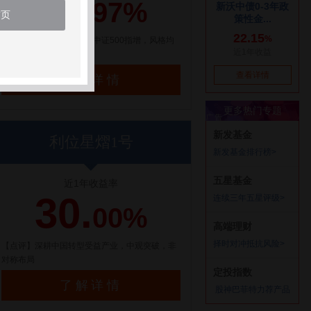
21.
97%
首页
【点评】百亿量化私募，中证500指增，风格均
衡配置
了解详情
利位星熠1号
近1年收益率
30.
00%
【点评】深耕中国转型受益产业，中观突破，非
对称布局
了解详情