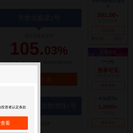
齐鲁北极星2号
成立以来收益率
105.
03%
【点评】选一条人少的路，承担有价值的风险
了解详情
世纪前沿优优指数增强1号
格投资者认定条款
后查看
近1年收益率