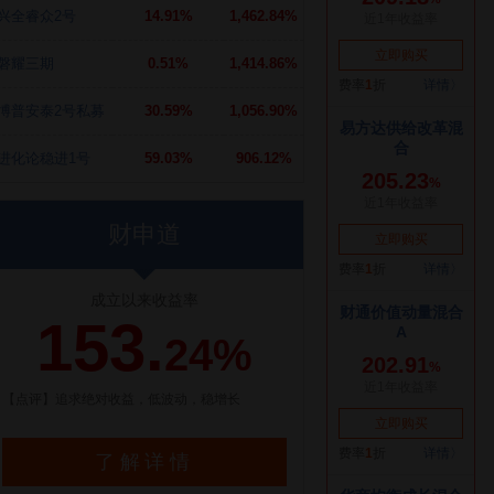
兴全睿众2号
14.91%
1,462.84%
磐耀三期
0.51%
1,414.86%
博普安泰2号私募
30.59%
1,056.90%
进化论稳进1号
59.03%
906.12%
财申道
成立以来收益率
153.
24%
【点评】追求绝对收益，低波动，稳增长
了解详情