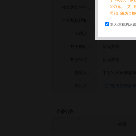
于300万元，
50万元。（2）
收益风险特征：
暂无数据
理部门视为合格
产品规模限制：
暂无数据
本人/本机构承
管理人：
北京明晟东诚私募
投资顾问：
暂无数据
投资经理：
暂无数据
托管人：
申万宏源证券有
发行人：
北京明晟东诚私募
产品公告
标题