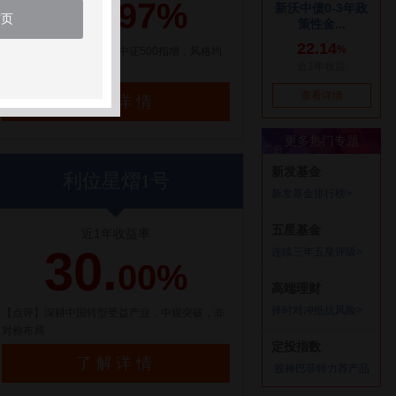
21.
97%
首页
【点评】百亿量化私募，中证500指增，风格均
衡配置
了解详情
利位星熠1号
近1年收益率
30.
00%
【点评】深耕中国转型受益产业，中观突破，非
对称布局
了解详情