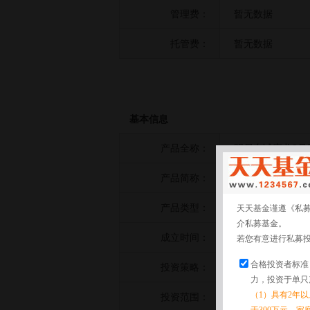
管理费：
暂无数据
托管费：
暂无数据
基本信息
产品全称：
明晟东诚应龙2号
产品简称：
明晟东诚应龙2号
产品类型：
其他策略
天天基金谨遵《私
介私募基金。
成立时间：
2026-03-09
若您有意进行私募
合格投资者标准
投资策略：
暂无数据
力，投资于单只
（1）具有2年
投资范围：
暂无数据