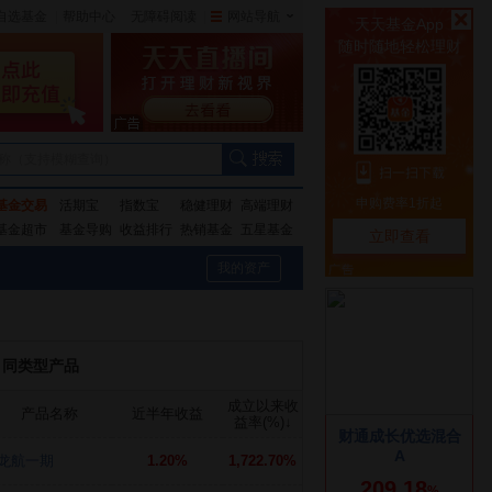
自选基金
|
帮助中心
无障碍阅读
|
网站导航
|
称（支持模糊查询）
基金交易
活期宝
指数宝
稳健理财
高端理财
基金超市
基金导购
收益排行
热销基金
五星基金
我的资产
同类型产品
成立以来收
产品名称
近半年收益
益率(%)
↓
龙航一期
1.20%
1,722.70%