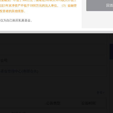
家庭金融资产不低于500万元，或者近3年本人年均收入不低于
回
最近1年末净资产不低于1000万元的法人单位。（3）金融管
投资者的其他情形。
诺仅为自己购买私募基金。
基金管理中心(有限合伙)
限公司
基金管理中心(有限合伙)
更多>
公告类型
公告时间