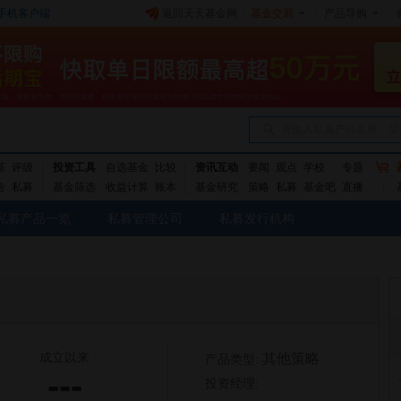
手机客户端
返回天天基金网
|
基金交易
|
产品导购
|
请输入私募产品名称、简
基
评级
投资工具
自选基金
比较
资讯互动
要闻
观点
学校
专题
告
私募
基金筛选
收益计算
账本
基金研究
策略
私募
基金吧
直播
私募产品一览
私募管理公司
私募发行机构
成立以来
其他策略
产品类型:
---
投资经理: