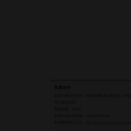
私募合作
如有代销合作意向，或对本网站展示的信息（包
我们进行联系。
客服热线：95021
私募代销合作邮箱：uufund@18.cn
私募数据录入平台：
http://manage.uufund.com/lo