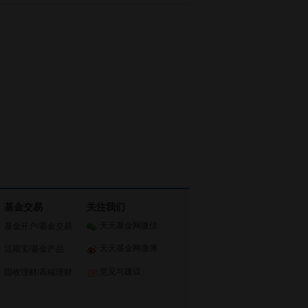
基金交易
关注我们
天天基金网微信
基金开户
/
基金交易
天天基金网微博
活期宝
/
基金产品
意见与建议
固收理财
/
高端理财