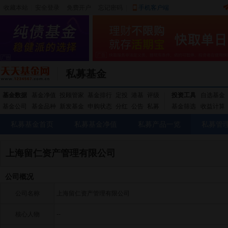
收藏本站
|
安全登录
|
免费开户
忘记密码
|
手机客户端
私募基金
基金数据
基金净值
投顾管家
基金排行
定投
港基
评级
投资工具
自选基金
基金公司
基金品种
新发基金
申购状态
分红
公告
私募
基金筛选
收益计算
私募基金首页
私募基金净值
私募产品一览
私募管
上海留仁资产管理有限公司
公司概况
公司名称
上海留仁资产管理有限公司
核心人物
--