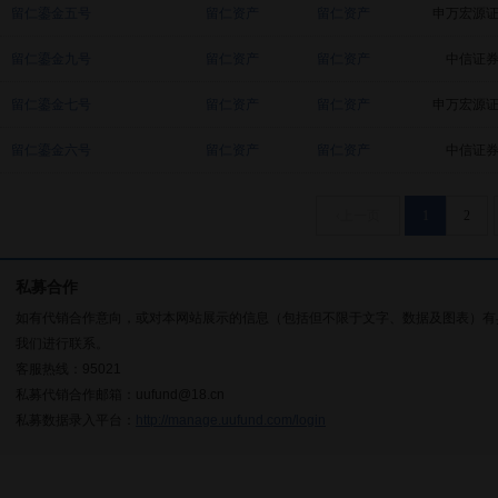
留仁鎏金五号
留仁资产
留仁资产
申万宏源
留仁鎏金九号
留仁资产
留仁资产
中信证
留仁鎏金七号
留仁资产
留仁资产
申万宏源
留仁鎏金六号
留仁资产
留仁资产
中信证
‹上一页
1
2
私募合作
如有代销合作意向，或对本网站展示的信息（包括但不限于文字、数据及图表）有
我们进行联系。
客服热线：95021
私募代销合作邮箱：uufund@18.cn
私募数据录入平台：
http://manage.uufund.com/login