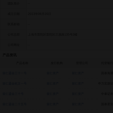
团队简介
--
成立日期
2013年06月20日
联系邮箱
--
公司总部
上海市普陀区普陀区兰溪路135号3楼
公司网址
--
产品资讯
产品名称
发行机构
管理公司
托管银
留仁鎏金三十一号
留仁资产
留仁资产
国泰海
留仁鎏金屹文一号
留仁资产
留仁资产
申万宏源
留仁鎏金三十号
留仁资产
留仁资产
中泰证
留仁鎏金二十五号
留仁资产
留仁资产
国泰君