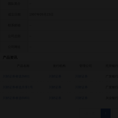
团队简介
--
成立日期
1997年09月23日
联系邮箱
--
公司总部
--
公司网址
--
产品资讯
产品名称
发行机构
管理公司
托管银
川财证券睿选3M01
川财证券
川财证券
广发银
川财证券睿选月享1号
川财证券
川财证券
广发银
川财证券睿选6M01
川财证券
川财证券
兴业银
‹上一页
1