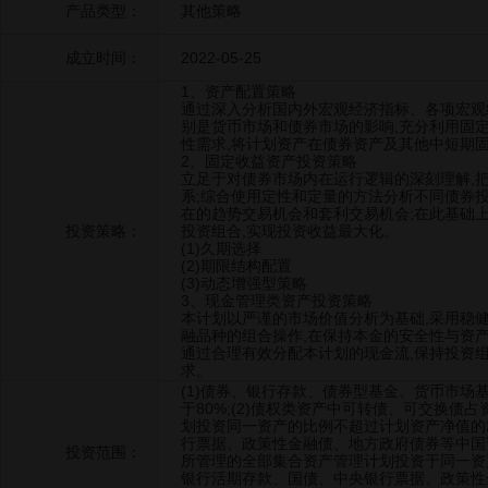
产品类型：
其他策略
成立时间：
2022-05-25
1、资产配置策略
通过深入分析国内外宏观经济指标、各项宏观
别是货币市场和债券市场的影响,充分利用固
性需求,将计划资产在债券资产及其他中短期
2、固定收益资产投资策略
立足于对债券市场内在运行逻辑的深刻理解,
系;综合使用定性和定量的方法分析不同债券
在的趋势交易机会和套利交易机会;在此基础
投资策略：
投资组合,实现投资收益最大化。
(1)久期选择
(2)期限结构配置
(3)动态增强型策略
3、现金管理类资产投资策略
本计划以严谨的市场价值分析为基础,采用稳
融品种的组合操作,在保持本金的安全性与资
通过合理有效分配本计划的现金流,保持投资
求。
(1)债券、银行存款、债券型基金、货币市场
于80%;(2)债权类资产中可转债、可交换债占
划投资同一资产的比例不超过计划资产净值的2
行票据、政策性金融债、地方政府债券等中国证
投资范围：
所管理的全部集合资产管理计划投资于同一资产
银行活期存款、国债、中央银行票据、政策性