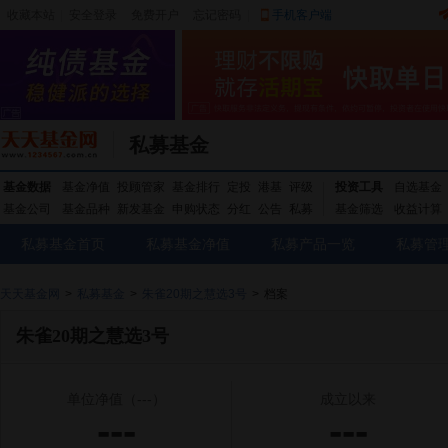
收藏本站
|
安全登录
|
免费开户
忘记密码
|
手机客户端
私募基金
基金数据
基金净值
投顾管家
基金排行
定投
港基
评级
投资工具
自选基金
基金公司
基金品种
新发基金
申购状态
分红
公告
私募
基金筛选
收益计算
私募基金首页
私募基金净值
私募产品一览
私募管
天天基金网
>
私募基金
>
朱雀20期之慧选3号
>
档案
朱雀20期之慧选3号
单位净值
（---）
成立以来
---
---