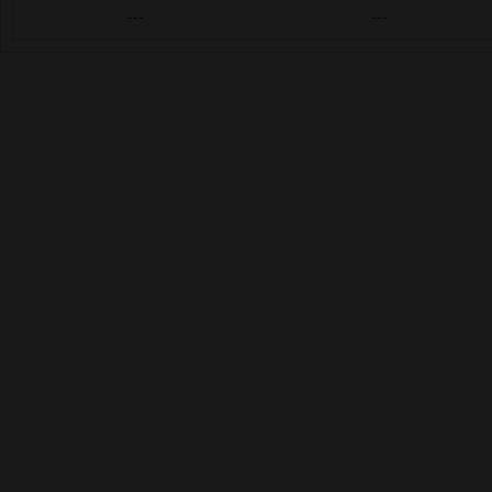
---
---