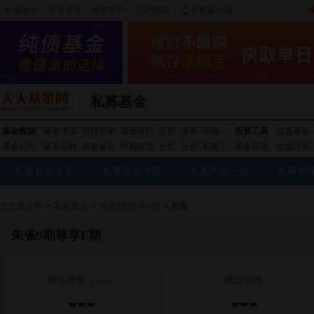
收藏本站
|
安全登录
|
免费开户
忘记密码
|
手机客户端
私募基金
基金数据
基金净值
投顾管家
基金排行
定投
港基
评级
投资工具
自选基金
基金公司
基金品种
新发基金
申购状态
分红
公告
私募
基金筛选
收益计算
私募基金首页
私募基金净值
私募产品一览
私募管
天天基金网
>
私募基金
>
朱雀9期尊享F期
>
档案
朱雀9期尊享F期
单位净值
（---）
成立以来
---
---