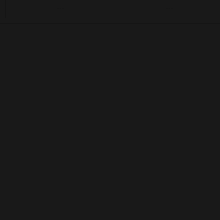
---
---