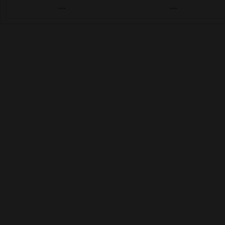
---
---