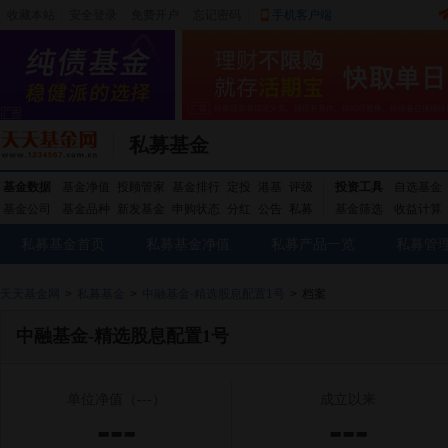
收藏本站
|
安全登录
|
免费开户
忘记密码
|
手机客户端
私募基金
基金数据
基金净值
投顾管家
基金排行
定投
港基
评级
投资工具
自选基金
基金公司
基金品种
新发基金
申购状态
分红
公告
私募
基金筛选
收益计算
私募基金首页
私募基金净值
私募产品一览
私募管
天天基金网
>
私募基金
>
中融基金-精选股息配置1号
>
档案
中融基金-精选股息配置1号
单位净值
（---）
成立以来
---
---