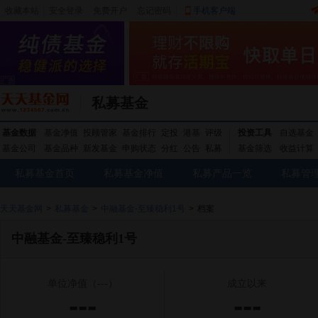
收藏本站
|
安全登录
|
免费开户
忘记密码
|
手机客户端
私募基金
基金数据
基金净值
投顾管家
基金排行
定投
港基
评级
投资工具
自选基金
基金公司
基金品种
新发基金
申购状态
分红
公告
私募
基金筛选
收益计算
私募基金首页
私募基金净值
私募产品一览
私募管
天天基金网
>
私募基金
>
中融基金-至臻稳利1号
>
档案
中融基金-至臻稳利1号
单位净值
（---）
成立以来
---
---