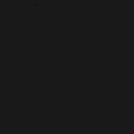
---
---