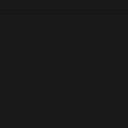
---
---