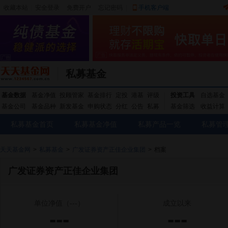
收藏本站
|
安全登录
|
免费开户
忘记密码
|
手机客户端
私募基金
基金数据
基金净值
投顾管家
基金排行
定投
港基
评级
投资工具
自选基金
基金公司
基金品种
新发基金
申购状态
分红
公告
私募
基金筛选
收益计算
私募基金首页
私募基金净值
私募产品一览
私募管
天天基金网
>
私募基金
>
广发证券资产正佳企业集团
>
档案
广发证券资产正佳企业集团
单位净值
（---）
成立以来
---
---