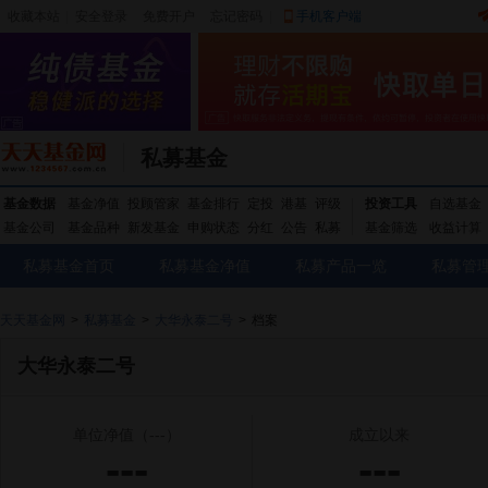
收藏本站
|
安全登录
|
免费开户
忘记密码
|
手机客户端
私募基金
基金数据
基金净值
投顾管家
基金排行
定投
港基
评级
投资工具
自选基金
基金公司
基金品种
新发基金
申购状态
分红
公告
私募
基金筛选
收益计算
私募基金首页
私募基金净值
私募产品一览
私募管
天天基金网
>
私募基金
>
大华永泰二号
>
档案
大华永泰二号
单位净值
（---）
成立以来
---
---