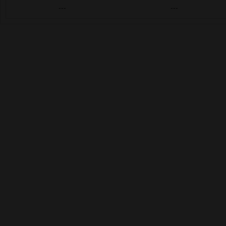
---
---