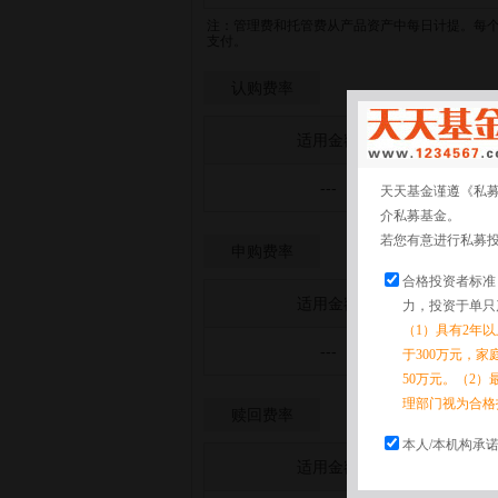
注：管理费和托管费从产品资产中每日计提。每
支付。
认购费率
适用金额
---
天天基金谨遵《私
介私募基金。
若您有意进行私募
申购费率
合格投资者标准
适用金额
力，投资于单只
（1）具有2年
---
于300万元，
50万元。（2）
理部门视为合格
赎回费率
本人/本机构承
适用金额