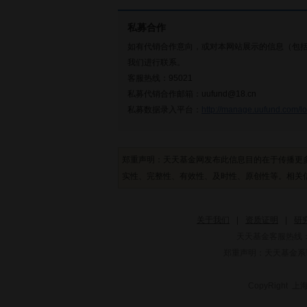
私募合作
如有代销合作意向，或对本网站展示的信息（包
我们进行联系。
客服热线：95021
私募代销合作邮箱：uufund@18.cn
私募数据录入平台：
http://manage.uufund.com/lo
郑重声明：天天基金网发布此信息目的在于传播更
实性、完整性、有效性、及时性、原创性等。相关信
关于我们
|
资质证明
|
研
天天基金客服热线：
郑重声明：
天天基金系证
CopyRight