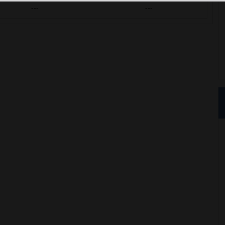
---
---