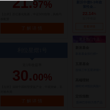
21.
97%
【点评】百亿量化私募，中证500指增，风格均
衡配置
了解详情
利位星熠1号
近1年收益率
30.
00%
【点评】深耕中国转型受益产业，中观突破，非
对称布局
了解详情