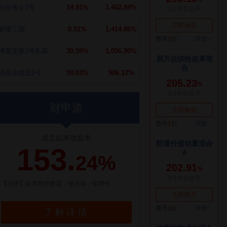
兴全睿众2号
14.91%
1,462.84%
磐耀三期
0.51%
1,414.86%
博普安泰2号私募
30.59%
1,056.90%
进化论稳进1号
59.03%
906.12%
财申道
成立以来收益率
153.
24%
【点评】追求绝对收益，低波动，稳增长
了解详情