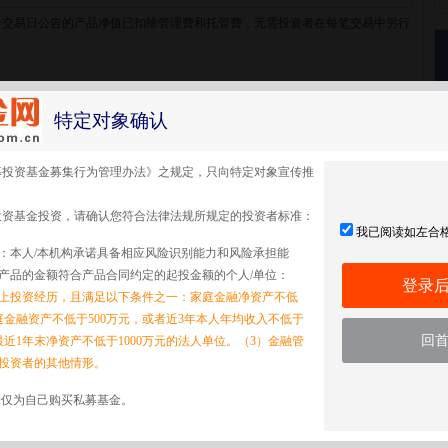
个交易日公告的产品净值已扣除管理费和托管费，无需投资者在每笔交易中另行
特定对象确认
适用期限
费率
---
---
募投资基金募集行为管理办法》之规定，只向特定对象宣传推
投资基金投资，请确认您符合法律法规所规定的投资者标准：
我已阅读如左合
：本人/本机构承诺具备相应风险识别能力和风险承担能
适用期限
费率
产品的金额符合产品合同约定的起投金额的个人/单位：
登录
以上投资经历，且满足以下条件之一：家庭金融净资产不低
---
---
家庭金融资产不低于500万元，或者近3年本人年均收入不低于
回
最近1年末净资产不低于1000万元的法人单位。（3）金融管
投资者的其他情形。
诺仅为自己购买私募基金。
适用期限
费率