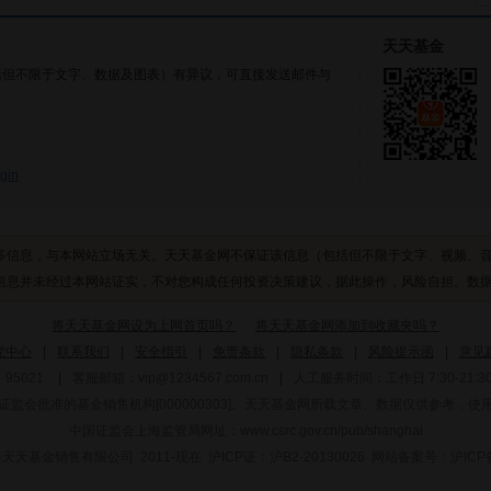
天天基金
括但不限于文字、数据及图表）有异议，可直接发送邮件与
gin
多信息，与本网站立场无关。天天基金网不保证该信息（包括但不限于文字、视频、
息并未经过本网站证实，不对您构成任何投资决策建议，据此操作，风险自担。数据来源
将天天基金网设为上网首页吗？
将天天基金网添加到收藏夹吗？
究中心
|
联系我们
|
安全指引
|
免责条款
|
隐私条款
|
风险提示函
|
意见
95021
|
客服邮箱：
vip@1234567.com.cn
|
人工服务时间：工作日 7:30-21:30 
监会批准的基金销售机构[000000303]
。天天基金网所载文章、数据仅供参考，使
中国证监会上海监管局网址：
www.csrc.gov.cn/pub/shanghai
 上海天天基金销售有限公司 2011-现在 沪ICP证：沪B2-20130026
网站备案号：沪ICP备1