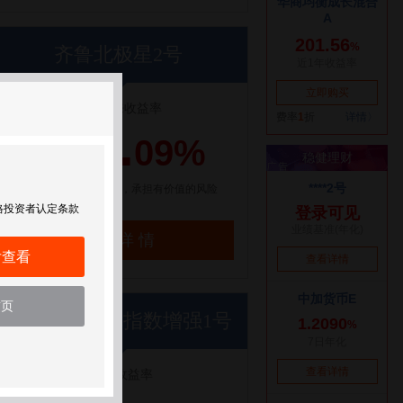
齐鲁北极星2号
成立以来收益率
107.
09%
【点评】选一条人少的路，承担有价值的风险
格投资者认定条款
了解详情
后查看
首页
世纪前沿优优指数增强1号
近1年收益率