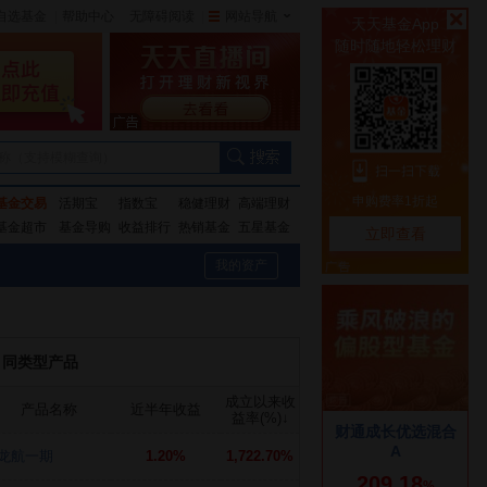
自选基金
|
帮助中心
无障碍阅读
|
网站导航
|
称（支持模糊查询）
基金交易
活期宝
指数宝
稳健理财
高端理财
基金超市
基金导购
收益排行
热销基金
五星基金
我的资产
同类型产品
成立以来收
产品名称
近半年收益
益率(%)
↓
龙航一期
1.20%
1,722.70%