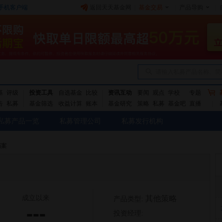
手机客户端
返回天天基金网
|
基金交易
|
产品导购
|
请输入私募产品名称、简
基
评级
投资工具
自选基金
比较
资讯互动
要闻
观点
学校
专题
告
私募
基金筛选
收益计算
账本
基金研究
策略
私募
基金吧
直播
私募产品一览
私募管理公司
私募发行机构
档案
成立以来
其他策略
产品类型:
---
投资经理: