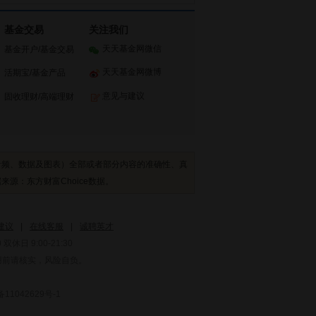
基金交易
关注我们
天天基金网微信
基金开户
/
基金交易
天天基金网微博
活期宝
/
基金产品
意见与建议
固收理财
/
高端理财
音频、数据及图表）全部或者部分内容的准确性、真
：东方财富Choice数据。
建议
|
在线客服
|
诚聘英才
双休日 9:00-21:30
用前请核实，风险自负。
1042629号-1