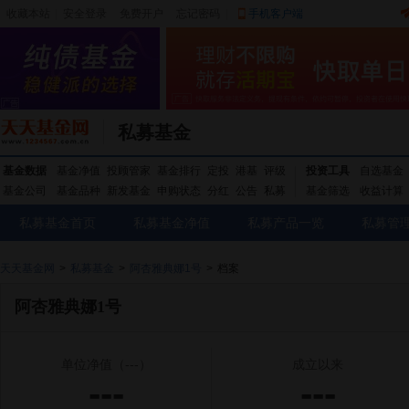
收藏本站
|
安全登录
|
免费开户
忘记密码
|
手机客户端
私募基金
基金数据
基金净值
投顾管家
基金排行
定投
港基
评级
投资工具
自选基金
基金公司
基金品种
新发基金
申购状态
分红
公告
私募
基金筛选
收益计算
私募基金首页
私募基金净值
私募产品一览
私募管
天天基金网
>
私募基金
>
阿杏雅典娜1号
>
档案
阿杏雅典娜1号
单位净值
（---）
成立以来
---
---