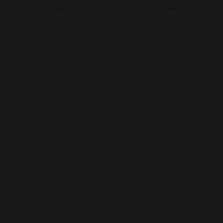
---
---