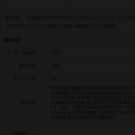
开放规则：
本基金存续期内申购开放日为本基金成立之日后【每个交易
【每季度首月的5日】(如遇非交易日,则顺延至下一个交易日)。
购买信息
认（申）购金额：
100万
存续期限：
20年
购买手续费：
1%
本基金业绩报酬的计算和提取采用单客户高水
业绩报酬计提日计算每笔份额持有期间所得总收
作为业绩报酬,并在该计提日计提扣除历史累
业绩报酬：
绩报酬在业绩报酬计提基准日(【投资者赎回
日】)提取。如基金清算时存在多次清算,则
的所有份额计提业绩报酬。连续两次计提业绩
回或基金清算计提的业绩报酬除外)。
运作费用