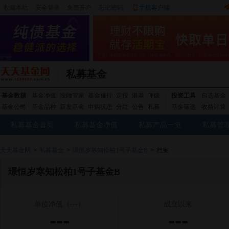
收藏本站
|
安全登录
|
免费开户
忘记密码
|
手机客户端
私募基金
基金数据
基金净值
投顾管家
基金排行
定投
港基
评级
投资工具
自选基金
基金公司
基金品种
新发基金
申购状态
分红
公告
私募
基金筛选
收益计算
私募基金首页
私募基金净值
私募产品一览
私募管
天天基金网
>
私募基金
>
璟恒岁寒知松柏1号子基金B
>
档案
璟恒岁寒知松柏1号子基金B
单位净值
（---）
成立以来
---
---