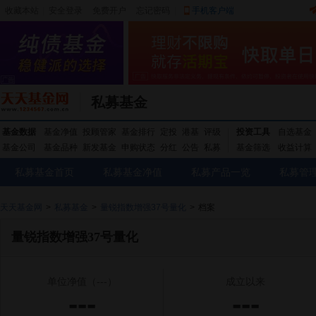
收藏本站
|
安全登录
|
免费开户
忘记密码
|
手机客户端
私募基金
基金数据
基金净值
投顾管家
基金排行
定投
港基
评级
投资工具
自选基金
基金公司
基金品种
新发基金
申购状态
分红
公告
私募
基金筛选
收益计算
私募基金首页
私募基金净值
私募产品一览
私募管
天天基金网
>
私募基金
>
量锐指数增强37号量化
>
档案
量锐指数增强37号量化
单位净值
（---）
成立以来
---
---