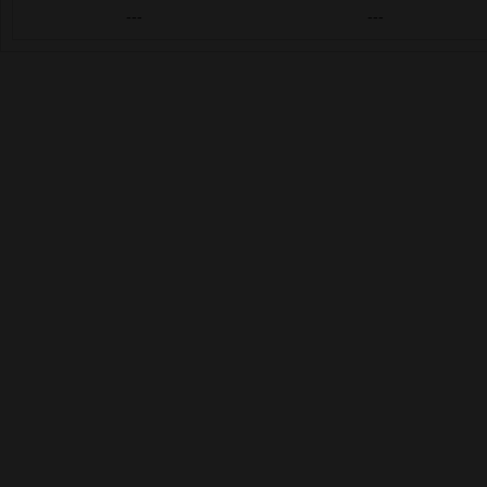
---
---