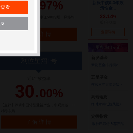
21.
97%
后查看
【点评】百亿量化私募，中证500指增，风格均
衡配置
首页
了解详情
利位星熠1号
近1年收益率
30.
00%
【点评】深耕中国转型受益产业，中观突破，非
对称布局
了解详情