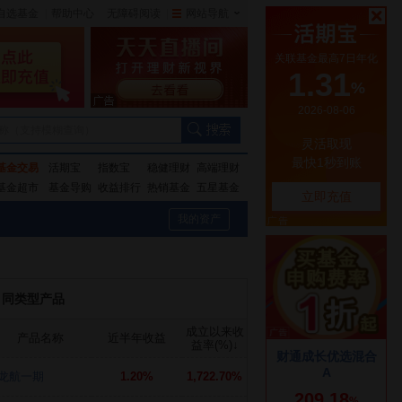
自选基金
|
帮助中心
无障碍阅读
|
网站导航
|
称（支持模糊查询）
基金交易
活期宝
指数宝
稳健理财
高端理财
基金超市
基金导购
收益排行
热销基金
五星基金
我的资产
同类型产品
成立以来收
产品名称
近半年收益
益率(%)
↓
龙航一期
1.20%
1,722.70%