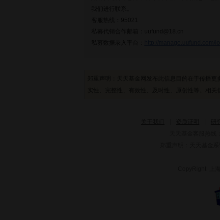
我们进行联系。
客服热线：95021
私募代销合作邮箱：uufund@18.cn
私募数据录入平台：
http://manage.uufund.com/lo
郑重声明：天天基金网发布此信息目的在于传播更
实性、完整性、有效性、及时性、原创性等。相关信
关于我们
|
资质证明
|
研
天天基金客服热线：
郑重声明：
天天基金系证
CopyRight