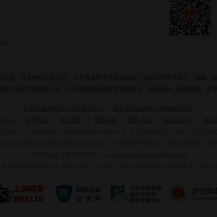
gin
多信息，与本网站立场无关。天天基金网不保证该信息（包括但不限于文字、视频、
息并未经过本网站证实，不对您构成任何投资决策建议，据此操作，风险自担。数据来源
将天天基金网设为上网首页吗？
将天天基金网添加到收藏夹吗？
究中心
|
联系我们
|
安全指引
|
免责条款
|
隐私条款
|
风险提示函
|
意见
95021
|
客服邮箱：
vip@1234567.com.cn
|
人工服务时间：工作日 7:30-21:30 
监会批准的基金销售机构[000000303]
。天天基金网所载文章、数据仅供参考，使
中国证监会上海监管局网址：
www.csrc.gov.cn/pub/shanghai
 上海天天基金销售有限公司 2011-现在 沪ICP证：沪B2-20130026
网站备案号：沪ICP备1