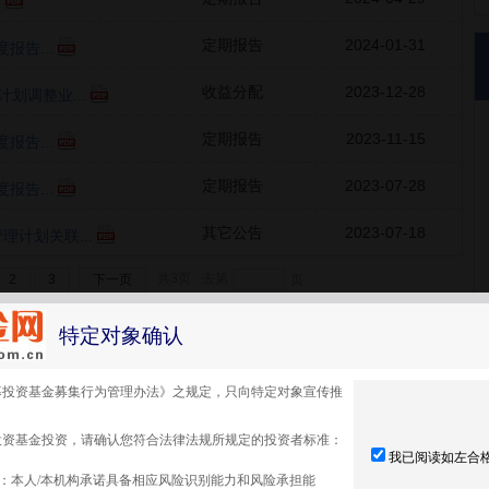
告
定期报告
2024-01-31
报告...
收益分配
2023-12-28
划调整业...
定期报告
2023-11-15
报告...
定期报告
2023-07-28
报告...
其它公告
2023-07-18
计划关联...
共3页
去第
2
3
下一页
确定
页
特定对象确认
募投资基金募集行为管理办法》之规定，只向特定对象宣传推
投资基金投资，请确认您符合法律法规所规定的投资者标准：
我已阅读如左合
：本人/本机构承诺具备相应风险识别能力和风险承担能