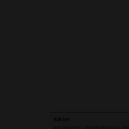
私募合作
如有代销合作意向，或对本网站展示的信息（包