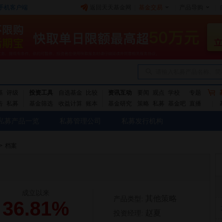
手机客户端
返回天天基金网
|
基金交易
|
产品导购
|
请输入私募产品名称、简
基
评级
投资工具
自选基金
比较
资讯互动
要闻
观点
学校
专题
告
私募
基金筛选
收益计算
账本
基金研究
策略
私募
基金吧
直播
私募产品一览
私募管理公司
私募发行机构
>
档案
成立以来
其他策略
产品类型:
36.81%
赵夏
投资经理: