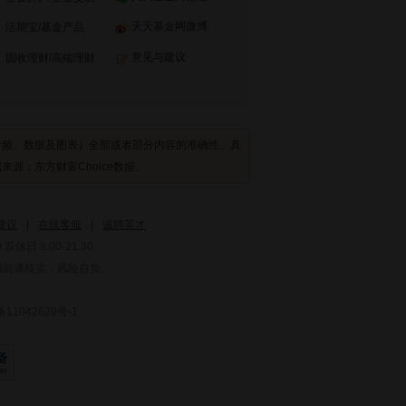
天天基金网微博
活期宝
/
基金产品
意见与建议
固收理财
/
高端理财
音频、数据及图表）全部或者部分内容的准确性、真
：东方财富Choice数据。
建议
|
在线客服
|
诚聘英才
双休日 9:00-21:30
用前请核实，风险自负。
1042629号-1