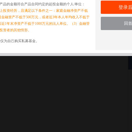
产品的金额符合产品合同约定的起投金额的个人/单位：
登录
以上投资经历，且满足以下条件之一：家庭金融净资产不低
家庭金融资产不低于500万元，或者近3年本人年均收入不低于
回
最近1年末净资产不低于1000万元的法人单位。（3）金融管
投资者的其他情形。
诺仅为自己购买私募基金。