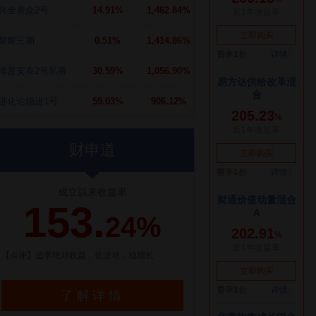
兴全睿众2号
14.91%
1,462.84%
磐耀三期
0.51%
1,414.86%
博普安泰2号私募
30.59%
1,056.90%
进化论稳进1号
59.03%
906.12%
财申道
成立以来收益率
153.
24%
【点评】追求绝对收益，低波动，稳增长
了解详情