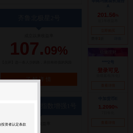
齐鲁北极星2号
成立以来收益率
107.
09%
【点评】选一条人少的路，承担有价值的风险
了解详情
世纪前沿优优指数增强1号
近1年收益率
格投资者认定条款