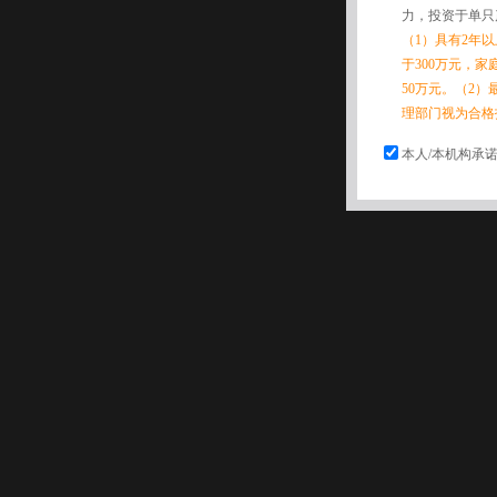
力，投资于单只
（1）具有2年
于300万元，
50万元。（2）
理部门视为合格
本人/本机构承