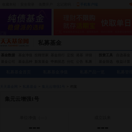
收藏本站
|
安全登录
|
免费开户
忘记密码
|
手机客户端
私募基金
基金数据
基金净值
投顾管家
基金排行
定投
港基
评级
投资工具
自选基金
基金公司
基金品种
新发基金
申购状态
分红
公告
私募
基金筛选
收益计算
私募基金首页
私募基金净值
私募产品一览
私募管
天天基金网
>
私募基金
>
集元云增强1号
>
档案
集元云增强1号
单位净值
（---）
成立以来
---
---