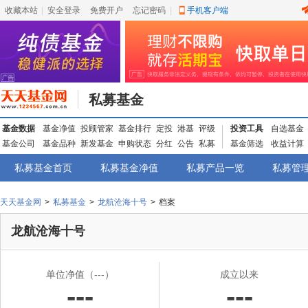
收藏本站
|
安全登录
|
免费开户
忘记密码
|
手机客户端
私募基金
基金数据
基金净值
投顾管家
基金排行
定投
港基
评级
投资工具
自选基金
基金公司
基金品种
新发基金
申购状态
分红
公告
私募
基金筛选
收益计算
私募基金首页
私募基金净值
私募产品一览
私募管
天天基金网
>
私募基金
>
龙航沧海十号
>
档案
龙航沧海十号
单位净值
（---）
成立以来
---
---