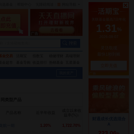
自选基金
|
帮助中心
无障碍阅读
|
网站导航
|
称（支持模糊查询）
基金交易
活期宝
指数宝
稳健理财
高端理财
基金超市
基金导购
收益排行
热销基金
五星基金
我的资产
同类型产品
成立以来收
产品名称
近半年收益
益率(%)
↓
龙航一期
1.20%
1,722.70%