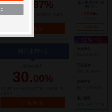
21.
97%
首页
【点评】百亿量化私募，中证500指增，风格均
衡配置
了解详情
利位星熠1号
近1年收益率
30.
00%
【点评】深耕中国转型受益产业，中观突破，非
对称布局
了解详情