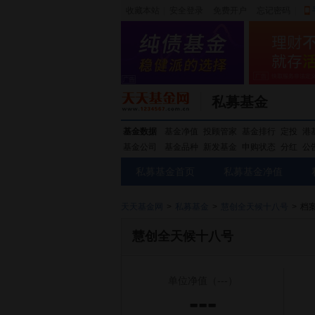
收藏本站
|
安全登录
|
免费开户
忘记密码
|
私募基金
基金数据
基金净值
投顾管家
基金排行
定投
港
基金公司
基金品种
新发基金
申购状态
分红
公
私募基金首页
私募基金净值
天天基金网
>
私募基金
>
慧创全天候十八号
>
档
慧创全天候十八号
单位净值
（---）
---