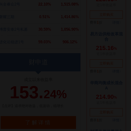
兴全睿众2号
22.10%
1,515.08%
磐耀三期
0.51%
1,414.86%
博普安泰2号私募
30.59%
1,056.90%
进化论稳进1号
59.03%
906.12%
财申道
成立以来收益率
153.
24%
【点评】追求绝对收益，低波动，稳增长
了解详情