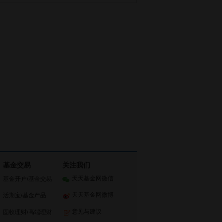
基金交易
关注我们
天天基金网微信
基金开户
/
基金交易
天天基金网微博
活期宝
/
基金产品
意见与建议
固收理财
/
高端理财