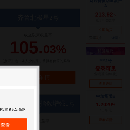
齐鲁北极星2号
成立以来收益率
105.
03%
【点评】选一条人少的路，承担有价值的风险
了解详情
世纪前沿优优指数增强1号
格投资者认定条款
近1年收益率
后查看