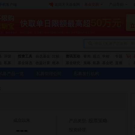
手机客户端
返回天天基金网
|
基金交易
|
产品导购
|
请输入私募产品名称、简
基
评级
投资工具
自选基金
比较
资讯互动
要闻
观点
学校
专题
告
私募
基金筛选
收益计算
账本
基金研究
策略
私募
基金吧
直播
私募产品一览
私募管理公司
私募发行机构
案
成立以来
股票策略
产品类型:
---
投资经理: