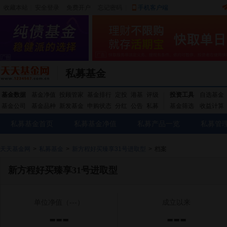
收藏本站
|
安全登录
|
免费开户
忘记密码
|
手机客户端
私募基金
基金数据
基金净值
投顾管家
基金排行
定投
港基
评级
投资工具
自选基金
基金公司
基金品种
新发基金
申购状态
分红
公告
私募
基金筛选
收益计算
私募基金首页
私募基金净值
私募产品一览
私募管
天天基金网
>
私募基金
>
新方程好买臻享31号进取型
>
档案
新方程好买臻享31号进取型
单位净值
（---）
成立以来
---
---