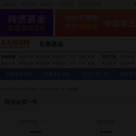
收藏本站
|
安全登录
|
免费开户
忘记密码
|
手机客户端
私募基金
基金数据
基金净值
投顾管家
基金排行
定投
港基
评级
投资工具
自选基金
基金公司
基金品种
新发基金
申购状态
分红
公告
私募
基金筛选
收益计算
私募基金首页
私募基金净值
私募产品一览
私募管
天天基金网
>
私募基金
>
阿杏众荥一号
>
档案
阿杏众荥一号
单位净值
（---）
成立以来
---
---