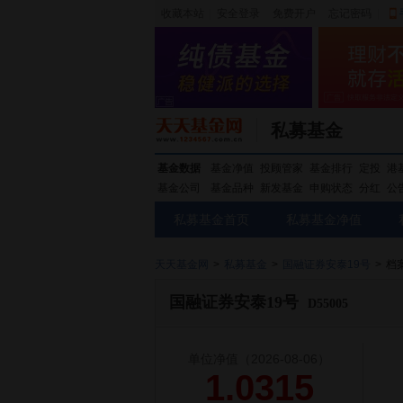
收藏本站
|
安全登录
|
免费开户
忘记密码
|
私募基金
基金数据
基金净值
投顾管家
基金排行
定投
港
基金公司
基金品种
新发基金
申购状态
分红
公
私募基金首页
私募基金净值
天天基金网
>
私募基金
>
国融证券安泰19号
>
档
国融证券安泰19号
D55005
单位净值
（2026-08-06）
1.0315