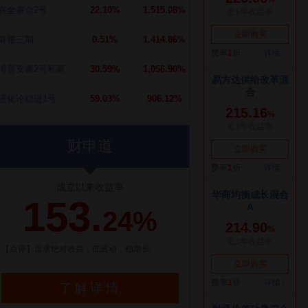
兴全睿众2号
22.10%
1,515.08%
磐耀三期
0.51%
1,414.86%
博普安泰2号私募
30.59%
1,056.90%
进化论稳进1号
59.03%
906.12%
财申道
成立以来收益率
153.
24%
【点评】追求绝对收益，低波动，稳增长
了解详情