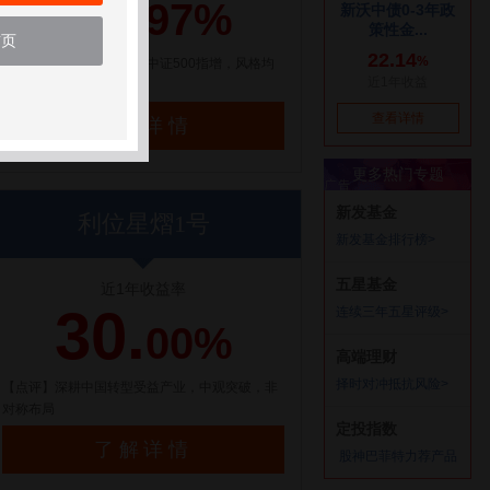
21.
97%
首页
【点评】百亿量化私募，中证500指增，风格均
衡配置
了解详情
利位星熠1号
近1年收益率
30.
00%
【点评】深耕中国转型受益产业，中观突破，非
对称布局
了解详情