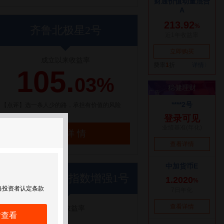
齐鲁北极星2号
成立以来收益率
105.
03%
【点评】选一条人少的路，承担有价值的风险
了解详情
世纪前沿优优指数增强1号
格投资者认定条款
近1年收益率
后查看