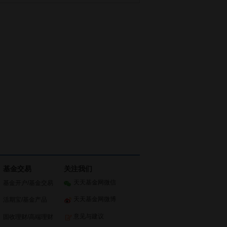
基金交易
关注我们
天天基金网微信
基金开户
/
基金交易
天天基金网微博
活期宝
/
基金产品
意见与建议
固收理财
/
高端理财