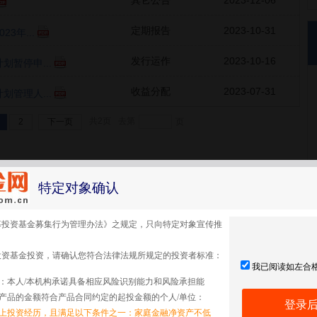
其它公告
2023-12-06
定期报告
2023-10-31
3年...
发行运作
2023-10-16
暂停申...
收益分配
2023-07-31
管理人...
共2页
去第
2
下一页
确定
页
特定对象确认
募投资基金募集行为管理办法》之规定，只向特定对象宣传推
投资基金投资，请确认您符合法律法规所规定的投资者标准：
我已阅读如左合
：本人/本机构承诺具备相应风险识别能力和风险承担能
产品的金额符合产品合同约定的起投金额的个人/单位：
登录
以上投资经历，且满足以下条件之一：家庭金融净资产不低