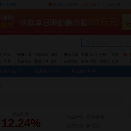
手机客户端
返回天天基金网
|
基金交易
|
产品导购
|
请输入私募产品名称、简
基
评级
投资工具
自选基金
比较
资讯互动
要闻
观点
学校
专题
告
私募
基金筛选
收益计算
账本
基金研究
策略
私募
基金吧
直播
私募产品一览
私募管理公司
私募发行机构
案
成立以来
其他策略
产品类型:
12.24%
李海宸
投资经理: