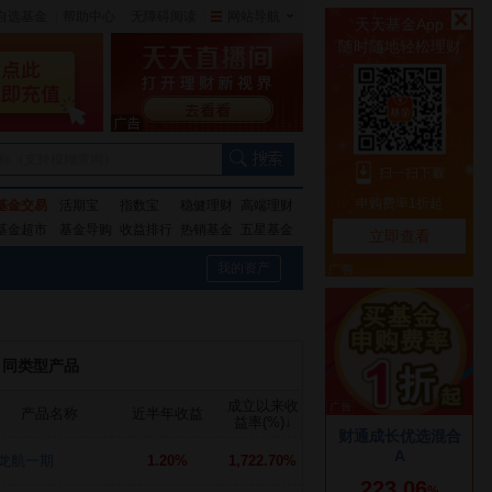
自选基金
|
帮助中心
无障碍阅读
|
网站导航
|
称（支持模糊查询）
基金交易
活期宝
指数宝
稳健理财
高端理财
基金超市
基金导购
收益排行
热销基金
五星基金
我的资产
同类型产品
成立以来收
产品名称
近半年收益
益率(%)
↓
龙航一期
1.20%
1,722.70%