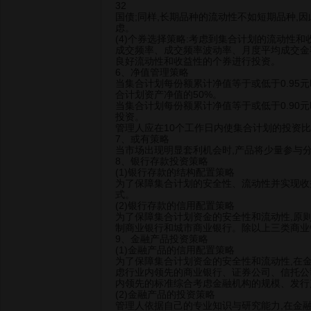
32
国债;同样,长期品种的流动性不如短期品种,
虑。
(4)个券选择策略:考虑到集合计划的流动性和
成交频率、成交频率波动率、月度平均成交金
良好流动性和收益性的个券进行投资。
6、净值管理策略
当集合计划每份额累计净值等于或低于0.95
合计划资产净值的50%。
当集合计划每份额累计净值等于或低于0.90
投资。
管理人应在10个工作日内使集合计划的投资
7、或有策略
当市场出现明显套利机会时,产品将少量参与
8、银行存款投资策略
(1)银行存款的结构配置策略
为了保障集合计划的安全性、流动性并实现收
式。
(2)银行存款的信用配置策略
为了保障集合计划资金的安全性和流动性,原
制商业银行和城市商业银行。除以上三类商业
9、金融产品投资策略
(1)金融产品的信用配置策略
为了保障集合计划资金的安全性和流动性,在
虑行业内领先的商业银行、证券公司、信托公
内领先的标准综合考虑金融机构的规模、发行
(2)金融产品的投资策略
管理人依据自己的专业知识与研究能力,在金