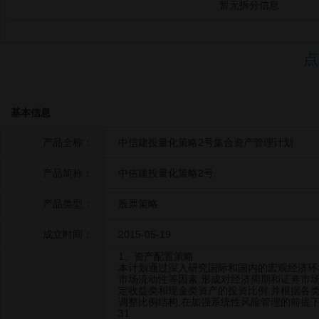
暂无拆分信息
点
基本信息
产品全称：
中信建投量化策略2号集合资产管理计划
产品简称：
中信建投量化策略2号
产品类型：
股票策略
成立时间：
2015-05-19
1、资产配置策略
本计划通过深入研究国际和国内的宏观经济环
市场流动性等因素,形成对经济周期和证券市
定收益类和现金类资产的投资比例,并根据各类
调整比例结构,在加强系统性风险管理的前提下
31