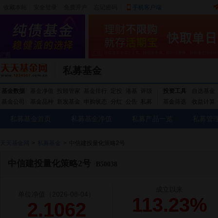
收藏本站
|
安全登录
|
免费开户
忘记密码
|
手机客户端
私募基金
基金数据
基金净值
投顾管家
基金排行
定投
港基
评级
投资工具
自选基金
基金公司
基金品种
新发基金
申购状态
分红
公告
私募
基金筛选
收益计算
私募基金首页
私募基金净值
私募产品一览
私募管
天天基金网
>
私募基金
>
中信建投量化策略2号
中信建投量化策略2号
B50038
成立以来
单位净值
（2026-08-04）
113.23%
2.1062