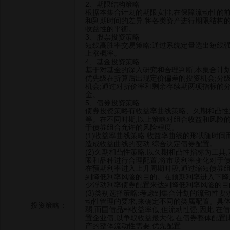
2、期限结构策略
根据本集合计划的期限安排,在保障流动性的
和到期时间的差异,将各类资产进行期限结构
收益性的平衡。
3、股票投资策略
短线高胜率交易策略:通过系统定量选出短线
上涨概率。
4、基金投资策略
基于对基金的深入研究和合理判断,本集合计
优先级在折算后出现定价偏差的投资机会;分
机会;通过对折价率和剩余存续期两项指标的
金。
5、债券投资策略
债券投资策略有收益率曲线策略、久期和凸性
等。在不同时期,以上策略对组合收益和风险的
于债券组合允许的风险程度。
(1)收益率曲线策略:收益率曲线的形状随时
造成收益曲线的变动,综合决定债券配置。
(2)久期和凸性策略:以久期和凸性指标为工具
限和品种进行合理配置,将市场利率变化对于
在预期利率进入上升周期时段,通过缩短债券
到降低利率风险的目的。在预期利率进入下降
少浮动利率债券配置来达到降低利率风险的目
(3)类别选择策略:考虑到集合计划的流动性要
动性管理的要求,来确定不同的类属配置。具体
投资策略：
弱,而国债品种收益率低,但流动性强,因此,在
置企业债,以争取收益最大化;在债券整体配置
产的整体流动性需要,优先配置