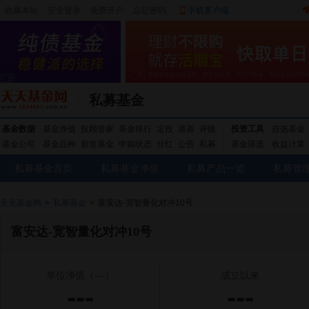
收藏本站
|
安全登录
|
免费开户
忘记密码
|
手机客户端
私募基金
基金数据
基金净值
投顾管家
基金排行
定投
港基
评级
投资工具
自选基金
基金公司
基金品种
新发基金
申购状态
分红
公告
私募
基金筛选
收益计算
私募基金首页
私募基金净值
私募产品一览
私募管
天天基金网
>
私募基金
>
富安达-宽智量化对冲10号
富安达-宽智量化对冲10号
单位净值
（---）
成立以来
---
---