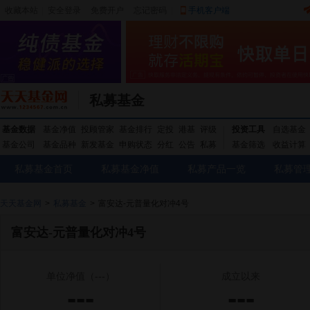
收藏本站
|
安全登录
|
免费开户
忘记密码
|
手机客户端
私募基金
基金数据
基金净值
投顾管家
基金排行
定投
港基
评级
投资工具
自选基金
基金公司
基金品种
新发基金
申购状态
分红
公告
私募
基金筛选
收益计算
私募基金首页
私募基金净值
私募产品一览
私募管
天天基金网
>
私募基金
>
富安达-元普量化对冲4号
富安达-元普量化对冲4号
单位净值
（---）
成立以来
---
---