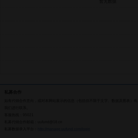
暂无数据
私募合作
如有代销合作意向，或对本网站展示的信息（包括但不限于文字、数据及图表）有
我们进行联系。
客服热线：95021
私募代销合作邮箱：uufund@18.cn
私募数据录入平台：
http://manage.uufund.com/login