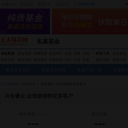
收藏本站
|
安全登录
|
免费开户
忘记密码
|
手机客户端
私募基金
基金数据
基金净值
投顾管家
基金排行
定投
港基
评级
投资工具
自选基金
基金公司
基金品种
新发基金
申购状态
分红
公告
私募
基金筛选
收益计算
私募基金首页
私募基金净值
私募产品一览
私募管
天天基金网
>
私募基金
>
兴全睿众-众信旅游特定多客户
兴全睿众-众信旅游特定多客户
单位净值
（---）
成立以来
---
---