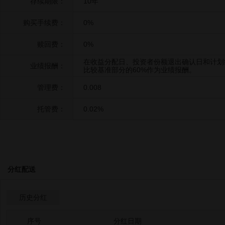
存续期限：
10年
购买手续费：
0%
赎回费：
0%
在收益分配日、投资者份额退出确认日和计划
业绩报酬：
比较基准部分的60%作为业绩报酬。
管理费：
0.008
托管费：
0.02%
分红配送
历史分红
序号
分红日期