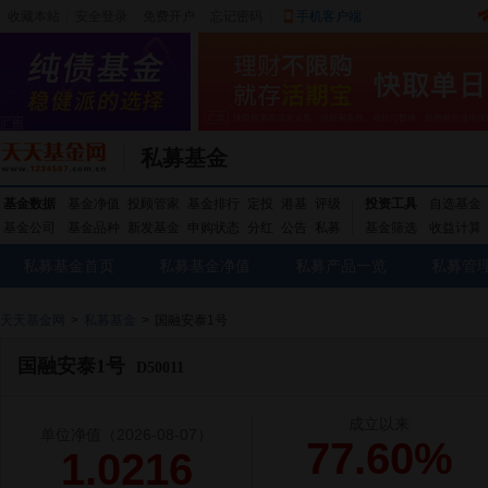
收藏本站
|
安全登录
|
免费开户
忘记密码
|
手机客户端
私募基金
基金数据
基金净值
投顾管家
基金排行
定投
港基
评级
投资工具
自选基金
基金公司
基金品种
新发基金
申购状态
分红
公告
私募
基金筛选
收益计算
私募基金首页
私募基金净值
私募产品一览
私募管
天天基金网
>
私募基金
>
国融安泰1号
国融安泰1号
D50011
成立以来
单位净值
（2026-08-07）
77.60%
1.0216