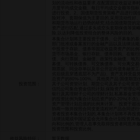
划的流动性和收益要求,在配置固定收益证券
月度平均成交金额、每日平均成交金额等指标
进行投资。2、国债期货投资策略产品进行国债
险对冲、套期保值为主要目的,采用流动性好
和期货市场运行趋势的研究,结合国债期货的
资产进行匹配,通过多头或空头套期保值等策
险,以达到降低投资组合的整体风险的目的。
本集合计划将主要投资于债券、公开募集的基
部门批准或备案发行的金融产品以及法律法规
中投资于存款、债券等固定收益类资产的比例不低
货币市场基金、银行存款、债券回购、在银行
债、央行票据、金融债、政策性金融债、地方
募债、可转换债券、可交换债券、可分离交易
期票据、同业存单以及非公开定向债务融资工具(
劣后级且穿透底层不为产品)、资产支持受益
总资产的80%-100%。 其他类产品:国债期
投资范围：
其子公司资管计划、期货公司及其子公司资管
信托公司集合资金信托计划,保险资产管理公
银行及其理财子公司的理财计划,私募基金管
的投资比例为集合计划总资产的0-20%(不含
资产管理计划总值的比例来计算。 投资于超
协商一致并按照合同变更流程对产品合同进行
资者投资本集合计划的,本集合计划将不再投
法律法规或中国证监会允许集合计划投资其他
向和比例的,管理人在事先取得投资者同意并
投资范围和投资比例。
收益风险特征：
暂无数据