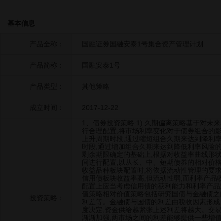
基本信息
产品全称：
国融证券国融安泰1号集合资产管理计划
产品简称：
国融安泰1号
产品类型：
其他策略
成立时间：
2017-12-22
1、债券投资策略:1) 久期偏离策略基于对未
行合理配置,将市场利率变化对于债券组合的
上升周期时段,通过缩短组合久期来达到降利
时段,通过增加组合久期来达到降低利率风险的
剩余期限确定的基础上,根据对收益率曲线形
间进行配置,以从长、中、短期债券的相对价格
收益品种板块配置时,将依据流动性管理的要求
信用债板块收益率高,但流动性弱,而利率产品
配置上应当考虑信用债的获利能力和利率产品流
值策略相对价值策略包括研究国债与金融债之
投资策略：
利差等。金融债与国债的利差由税收因素形成
度决定,资金供给越紧张上述利差将越大。交
渐渐加强,两市场之间的利差能够提供一些增值