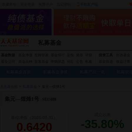
收藏本站
|
安全登录
|
免费开户
忘记密码
|
手机客户端
私募基金
基金数据
基金净值
投顾管家
基金排行
定投
港基
评级
投资工具
自选基金
基金公司
基金品种
新发基金
申购状态
分红
公告
私募
基金筛选
收益计算
私募基金首页
私募基金净值
私募产品一览
私募管
天天基金网
>
私募基金
>
集元—煜烽1号
集元—煜烽1号
SEU408
成立以来
单位净值
（2026-07-31）
-35.80%
0.6420