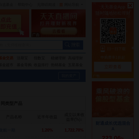
自选基金
|
帮助中心
无障碍阅读
|
网站导航
|
称（支持模糊查询）
基金交易
活期宝
指数宝
稳健理财
高端理财
基金超市
基金导购
收益排行
热销基金
五星基金
我的资产
同类型产品
成立以来收
产品名称
近半年收益
益率(%)
↓
龙航一期
1.20%
1,722.70%