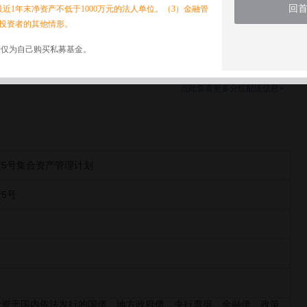
回
最近1年末净资产不低于1000万元的法人单位。（3）金融管
拆分比例(1:x)
投资者的其他情形。
暂无拆分信息
诺仅为自己购买私募基金。
点此查看更多分红配送信息>
5号集合资产管理计划
5号
投资于国内依法发行的国债、地方政府债、央行票据、金融债、政策