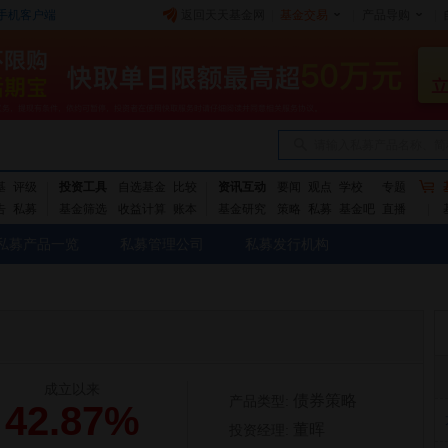
手机客户端
返回天天基金网
|
基金交易
|
产品导购
|
请输入私募产品名称、简
基
评级
投资工具
自选基金
比较
资讯互动
要闻
观点
学校
专题
告
私募
基金筛选
收益计算
账本
基金研究
策略
私募
基金吧
直播
私募产品一览
私募管理公司
私募发行机构
成立以来
债券策略
产品类型:
42.87%
董晖
投资经理: