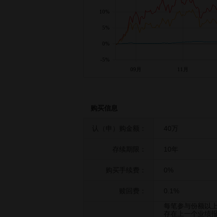
10%
5%
0%
-5%
09月
11月
购买信息
认（申）购金额：
40万
存续期限：
10年
购买手续费：
0%
赎回费：
0.1%
每笔参与份额以
存在上一个业绩