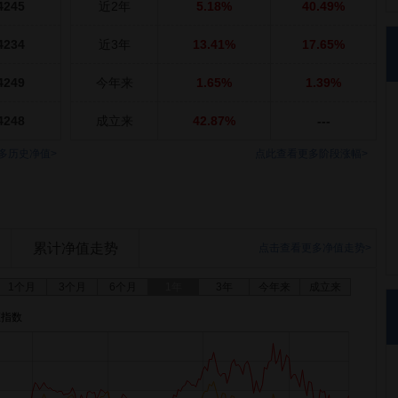
4245
近2年
5.18%
40.49%
4234
近3年
13.41%
17.65%
4249
今年来
1.65%
1.39%
4248
成立来
42.87%
---
多历史净值>
点此查看更多阶段涨幅>
累计净值走势
点击查看更多净值走势>
1个月
3个月
6个月
1年
3年
今年来
成立来
证指数