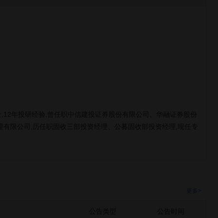
,12年投研经验,曾任职中信建投证券股份有限公司、华融证券股份
理有限公司,历任职固收三部投资经理、公募固收部投资经理,现任专
更多>
公告类型
公告时间