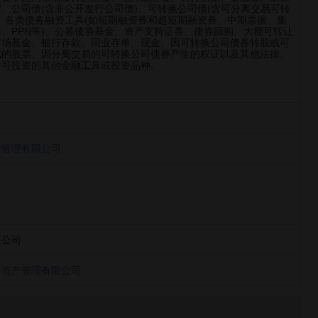
、公司债(含非公开发行公司债)、可转换公司债(含可分离交易可转
、各类债务融资工具(如短期融资券和超短期融资券、中期票据、集
、PPN等)、公募债券基金、资产支持证券、债券回购、大额可转让
市场基金、银行存款、同业存单、现金、因可转换公司债券转股或可
成的股票、因分离交易的可转换公司债券产生的权证以及其他法律、
许可投资的其他金融工具或投资品种。
产管理有限公司
限公司
券资产管理有限公司