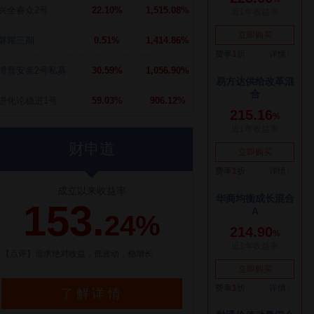
兴全睿众2号
22.10%
1,515.08%
磐耀三期
0.51%
1,414.86%
博普安泰2号私募
30.59%
1,056.90%
进化论稳进1号
59.03%
906.12%
财申道
成立以来收益率
153.
24%
【点评】追求绝对收益，低波动，稳增长
了解详情