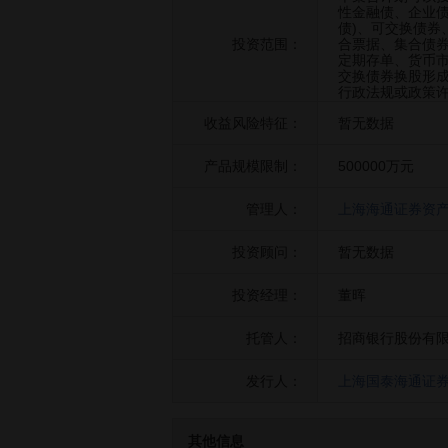
性金融债、企业债
债)、可交换债券
投资范围：
合票据、集合债券
定期存单、货币
交换债券换股形
行政法规或政策
收益风险特征：
暂无数据
产品规模限制：
500000万元
管理人：
上海海通证券资
投资顾问：
暂无数据
投资经理：
董晖
托管人：
招商银行股份有
发行人：
上海国泰海通证
其他信息