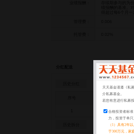
业绩报酬：
存续期参与的为
绩报酬的基准。对
得超过每6个月一
管理费：
0.006
托管费：
0.02%
分红配送
历史分红
天天基金谨遵《私
介私募基金。
序号
分红日
若您有意进行私募
1
2024-09-
合格投资者标准
力，投资于单只
历史拆分
（1）具有2年
于300万元，