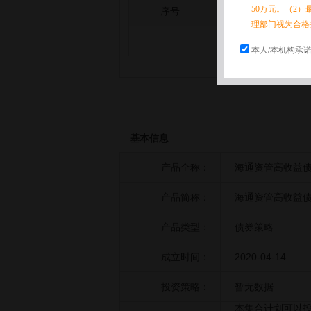
50万元。（2）
序号
拆分日期
理部门视为合格
本人/本机构承
基本信息
产品全称：
海通资管高收益债
产品简称：
海通资管高收益债
产品类型：
债券策略
成立时间：
2020-04-14
投资策略：
暂无数据
本集合计划可以