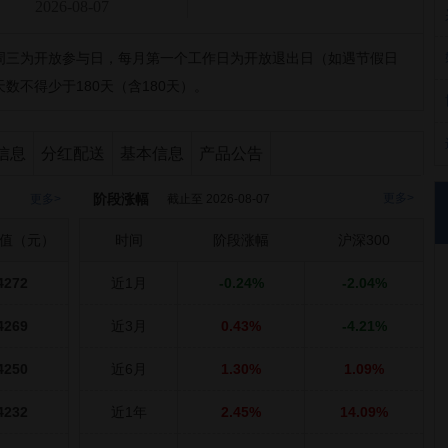
2026-08-07
周三为开放参与日，每月第一个工作日为开放退出日（如遇节假日
不得少于180天（含180天）。
信息
分红配送
基本信息
产品公告
阶段涨幅
更多>
更多>
截止至 2026-08-07
值（元）
时间
阶段涨幅
沪深300
4272
近1月
-0.24%
-2.04%
4269
近3月
0.43%
-4.21%
4250
近6月
1.30%
1.09%
4232
近1年
2.45%
14.09%