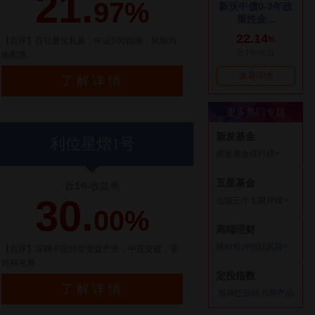
21.
97%
【点评】百亿量化私募，中证500指增，风格均
衡配置
了解详情
利位星熠1号
近1年收益率
30.
00%
【点评】深耕中国转型受益产业，中观突破，非
对称布局
了解详情