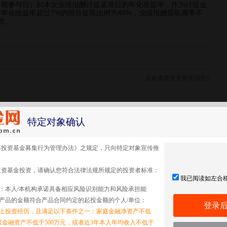
份额参与日）到本次业绩报酬计提基准日的年化收益率，作为计提业
年化收益率超过7%的部分提取比例为40%，业绩报酬提取频率不
次。
点此查看更多购买信息>
更多>
特定对象确认
募投资基金募集行为管理办法》之规定，只向特定对象宣传推
期
每份分红金额
投资基金投资，请确认您符合法律法规所规定的投资者标准：
我已阅读如左合
25
0.028
：本人/本机构承诺具备相应风险识别能力和风险承担能
产品的金额符合产品合同约定的起投金额的个人/单位：
登录
以上投资经历，且满足以下条件之一：家庭金融净资产不低
家庭金融资产不低于500万元，或者近3年本人年均收入不低于