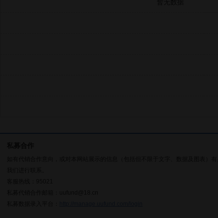
暂无数据
私募合作
如有代销合作意向，或对本网站展示的信息（包括但不限于文字、数据及图表）有
我们进行联系。
客服热线：95021
私募代销合作邮箱：uufund@18.cn
私募数据录入平台：
http://manage.uufund.com/login