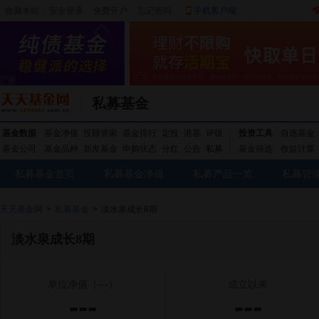
收藏本站
|
安全登录
|
免费开户
忘记密码
|
手机客户端
私募基金
基金数据
基金净值
投顾管家
基金排行
定投
港基
评级
投资工具
自选基金
基金公司
基金品种
新发基金
申购状态
分红
公告
私募
基金筛选
收益计算
私募基金首页
私募基金净值
私募产品一览
私募管
天天基金网
>
私募基金
>
淡水泉成长8期
淡水泉成长8期
单位净值
（---）
成立以来
---
---