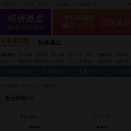
收藏本站
|
安全登录
|
免费开户
忘记密码
|
手机客户端
私募基金
基金数据
基金净值
投顾管家
基金排行
定投
港基
评级
投资工具
自选基金
基金公司
基金品种
新发基金
申购状态
分红
公告
私募
基金筛选
收益计算
私募基金首页
私募基金净值
私募产品一览
私募管
天天基金网
>
私募基金
>
集元煜烽3号
集元煜烽3号
单位净值
（---）
成立以来
---
---