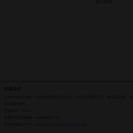
暂无数据
私募合作
如有代销合作意向，或对本网站展示的信息（包括但不限于文字、数据及图表）有
我们进行联系。
客服热线：95021
私募代销合作邮箱：uufund@18.cn
私募数据录入平台：
http://manage.uufund.com/login