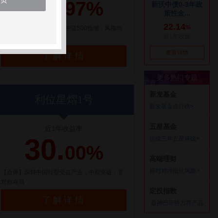
21.
首页
97%
【点评】百亿量化私募，中证500指增，风格均
衡配置
了解详情
利位星熠1号
近1年收益率
30.
00%
【点评】深耕中国转型受益产业，中观突破，非
对称布局
了解详情