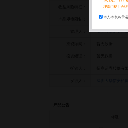
50万元。（2）
理部门视为合格
收益风险特征：
暂无数据
本人/本机构承
产品规模限制：
暂无数据
管理人：
深圳大华信安私募
投资顾问：
暂无数据
投资经理：
暂无数据
托管人：
招商证券股份有
发行人：
深圳大华信安私募
产品公告
标题