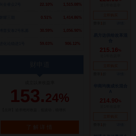
兴全睿众2号
22.10%
1,515.08%
磐耀三期
0.51%
1,414.86%
博普安泰2号私募
30.59%
1,056.90%
进化论稳进1号
59.03%
906.12%
财申道
成立以来收益率
153.
24%
【点评】追求绝对收益，低波动，稳增长
了解详情