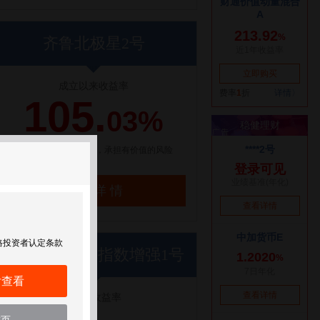
齐鲁北极星2号
成立以来收益率
105.
03%
【点评】选一条人少的路，承担有价值的风险
了解详情
格投资者认定条款
世纪前沿优优指数增强1号
后查看
近1年收益率