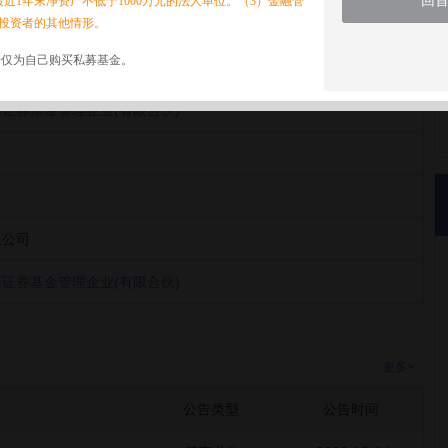
回
最近1年末净资产不低于1000万元的法人单位。（3）金融管
投资者的其他情形。
诺仅为自己购买私募基金。
证券基金管理企业(有限合伙)
限公司
证券基金管理企业(有限合伙)
更多>
公告类型
公告时间