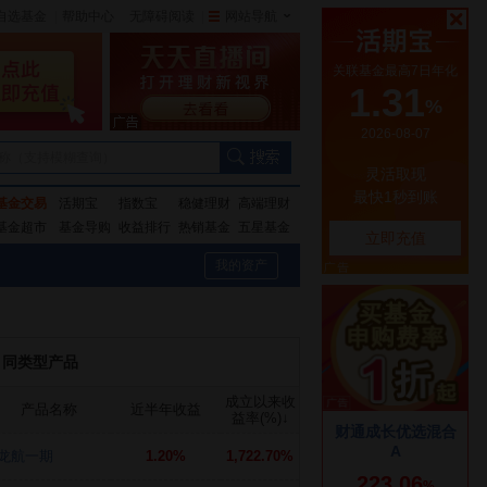
自选基金
|
帮助中心
无障碍阅读
|
网站导航
|
称（支持模糊查询）
基金交易
活期宝
指数宝
稳健理财
高端理财
基金超市
基金导购
收益排行
热销基金
五星基金
我的资产
同类型产品
成立以来收
产品名称
近半年收益
益率(%)
↓
龙航一期
1.20%
1,722.70%