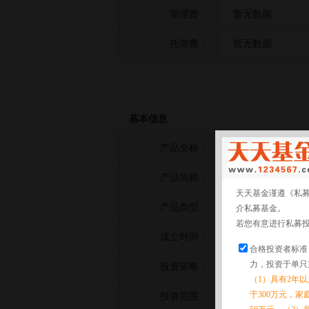
管理费：
暂无数据
托管费：
暂无数据
基本信息
产品全称：
信安量化一号私
产品简称：
信安量化一号
天天基金谨遵《私
产品类型：
股票策略
介私募基金。
若您有意进行私募
成立时间：
2020-10-27
合格投资者标准
力，投资于单只
投资策略：
暂无数据
（1）具有2年
于300万元，
投资范围：
暂无数据