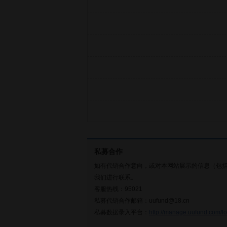
私募合作
如有代销合作意向，或对本网站展示的信息（包
我们进行联系。
客服热线：95021
私募代销合作邮箱：uufund@18.cn
私募数据录入平台：
http://manage.uufund.com/lo