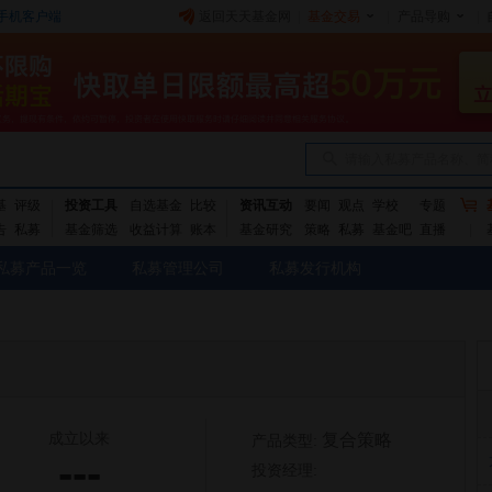
手机客户端
返回天天基金网
|
基金交易
|
产品导购
|
请输入私募产品名称、简
基
评级
投资工具
自选基金
比较
资讯互动
要闻
观点
学校
专题
告
私募
基金筛选
收益计算
账本
基金研究
策略
私募
基金吧
直播
私募产品一览
私募管理公司
私募发行机构
成立以来
复合策略
产品类型:
---
投资经理: