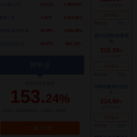
兴全睿众2号
14.91%
1,462.84%
磐耀三期
0.51%
1,414.86%
博普安泰2号私募
30.59%
1,056.90%
进化论稳进1号
59.03%
906.12%
财申道
成立以来收益率
153.
24%
【点评】追求绝对收益，低波动，稳增长
了解详情