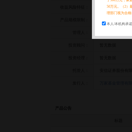
于300万元，
50万元。（2）
收益风险特征：
暂无数据
理部门视为合格
产品规模限制：
暂无数据
本人/本机构承
管理人：
万家基金管理有
投资顾问：
暂无数据
投资经理：
暂无数据
托管人：
安信证券股份有
发行人：
万家基金管理有
产品公告
标题