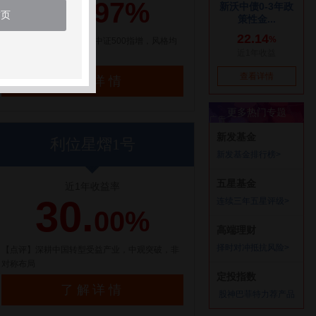
21.
97%
首页
【点评】百亿量化私募，中证500指增，风格均
衡配置
了解详情
利位星熠1号
近1年收益率
30.
00%
【点评】深耕中国转型受益产业，中观突破，非
对称布局
了解详情