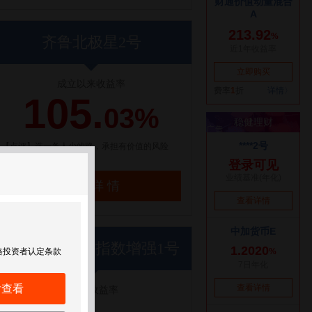
齐鲁北极星2号
成立以来收益率
105.
03%
【点评】选一条人少的路，承担有价值的风险
了解详情
世纪前沿优优指数增强1号
格投资者认定条款
后查看
近1年收益率