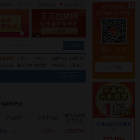
自选基金
|
帮助中心
无障碍阅读
|
网站导航
|
称（支持模糊查询）
基金交易
活期宝
指数宝
稳健理财
高端理财
基金超市
基金导购
收益排行
热销基金
五星基金
我的资产
同类型产品
成立以来收
产品名称
近半年收益
益率(%)
↓
龙航一期
1.20%
1,722.70%