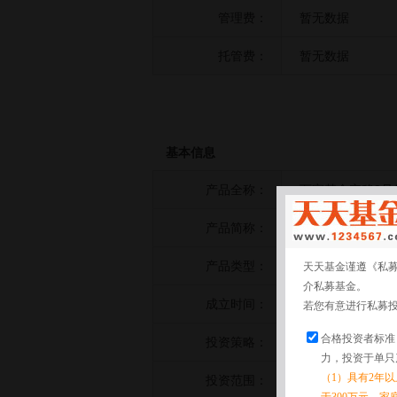
管理费：
暂无数据
托管费：
暂无数据
基本信息
产品全称：
万家基金安稳2号
产品简称：
万家基金安稳2号
产品类型：
复合策略
天天基金谨遵《私
介私募基金。
成立时间：
2021-05-07
若您有意进行私募
合格投资者标准
投资策略：
暂无数据
力，投资于单只
（1）具有2年
投资范围：
暂无数据