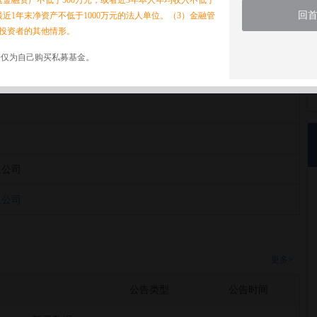
家庭金融资产不低于500万元，或者近3年本人年均收入不低于
回
最近1年末净资产不低于1000万元的法人单位。（3）金融管
投资者的其他情形。
诺仅为自己购买私募基金。
限公司
限公司
限公司
更多>
公告类型
公告时间