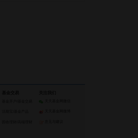
基金交易
关注我们
天天基金网微信
基金开户
/
基金交易
天天基金网微博
活期宝
/
基金产品
意见与建议
固收理财
/
高端理财