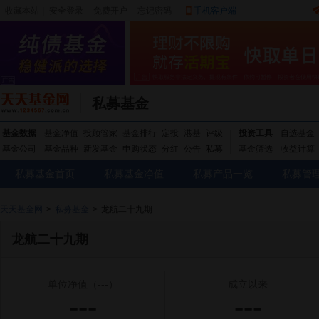
收藏本站
|
安全登录
|
免费开户
忘记密码
|
手机客户端
私募基金
基金数据
基金净值
投顾管家
基金排行
定投
港基
评级
投资工具
自选基金
基金公司
基金品种
新发基金
申购状态
分红
公告
私募
基金筛选
收益计算
私募基金首页
私募基金净值
私募产品一览
私募管
天天基金网
>
私募基金
>
龙航二十九期
龙航二十九期
单位净值
（---）
成立以来
---
---