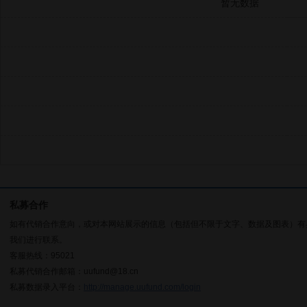
暂无数据
私募合作
如有代销合作意向，或对本网站展示的信息（包括但不限于文字、数据及图表）有
我们进行联系。
客服热线：95021
私募代销合作邮箱：uufund@18.cn
私募数据录入平台：
http://manage.uufund.com/login