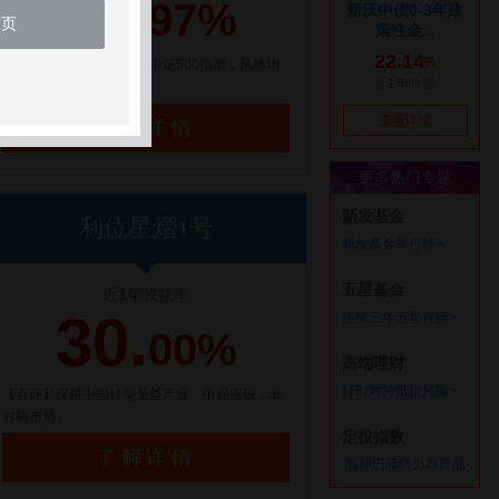
21.
97%
首页
【点评】百亿量化私募，中证500指增，风格均
衡配置
了解详情
利位星熠1号
近1年收益率
30.
00%
【点评】深耕中国转型受益产业，中观突破，非
对称布局
了解详情