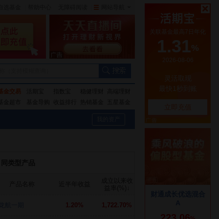
自选基金
|
帮助中心
无障碍阅读
|
网站导航
|
称（支持模糊查询）
基金交易
活期宝
指数宝
稳健理财
高端理财
基金超市
基金导购
收益排行
热销基金
五星基金
我的资产
同类型产品
成立以来收
产品名称
近半年收益
益率(%)
↓
龙航一期
1.20%
1,722.70%