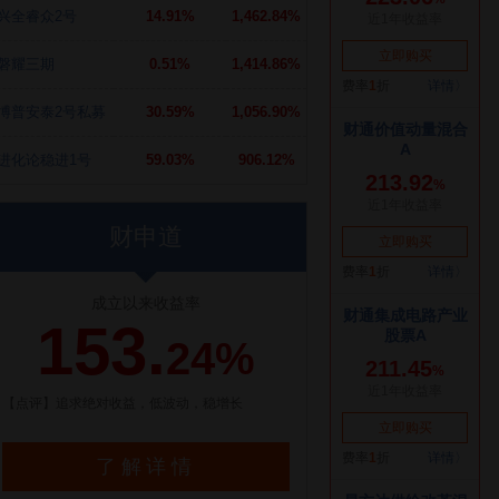
兴全睿众2号
14.91%
1,462.84%
磐耀三期
0.51%
1,414.86%
博普安泰2号私募
30.59%
1,056.90%
进化论稳进1号
59.03%
906.12%
财申道
成立以来收益率
153.
24%
【点评】追求绝对收益，低波动，稳增长
了解详情