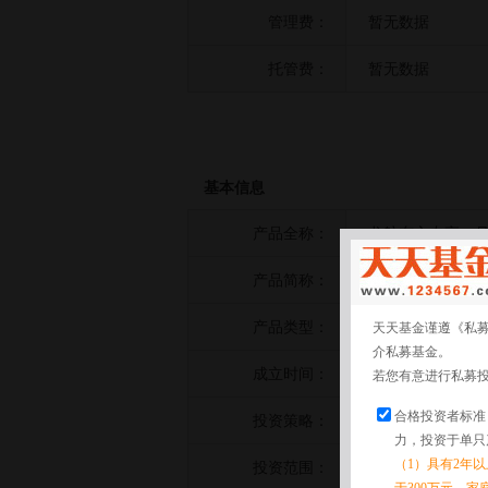
管理费：
暂无数据
托管费：
暂无数据
基本信息
产品全称：
龙航东方专享一
产品简称：
龙航东方专享一
产品类型：
其他策略
天天基金谨遵《私
介私募基金。
成立时间：
2021-05-25
若您有意进行私募
合格投资者标准
投资策略：
暂无数据
力，投资于单只
（1）具有2年
投资范围：
暂无数据