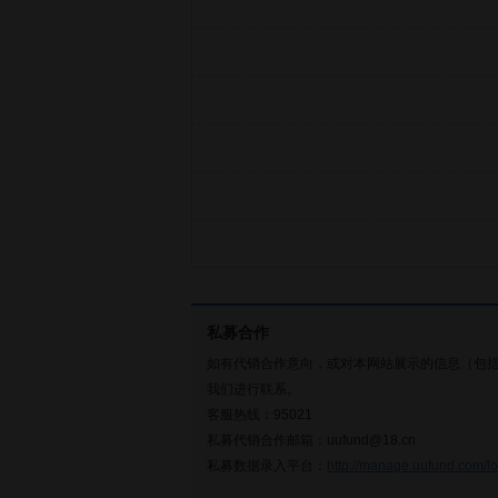
私募合作
如有代销合作意向，或对本网站展示的信息（包
我们进行联系。
客服热线：95021
私募代销合作邮箱：uufund@18.cn
私募数据录入平台：
http://manage.uufund.com/lo