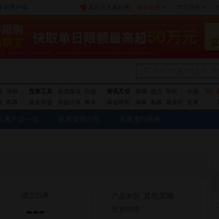
手机客户端
返回天天基金网
|
基金交易
|
产品导购
|
请输入私募产品名称、简
基
评级
投资工具
自选基金
比较
资讯互动
要闻
观点
学校
专题
告
私募
基金筛选
收益计算
账本
基金研究
策略
私募
基金吧
直播
私募产品一览
私募管理公司
私募发行机构
成立以来
其他策略
产品类型:
---
投资经理: