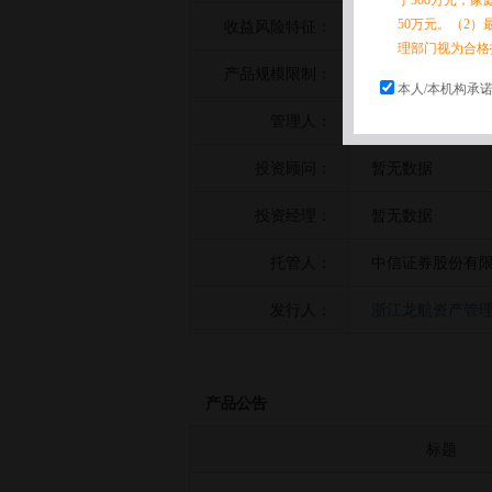
于300万元，
50万元。（2）
收益风险特征：
暂无数据
理部门视为合格
产品规模限制：
暂无数据
本人/本机构承
管理人：
浙江龙航资产管
投资顾问：
暂无数据
投资经理：
暂无数据
托管人：
中信证券股份有
发行人：
浙江龙航资产管
产品公告
标题