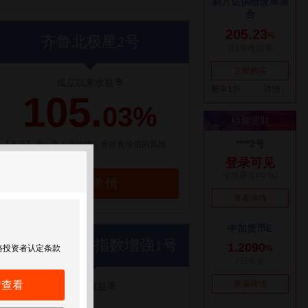
齐鲁北极星2号
成立以来收益率
105.
03%
【点评】选一条人少的路，承担有价值的风险
了解详情
世纪前沿优优指数增强1号
格投资者认定条款
后查看
近1年收益率