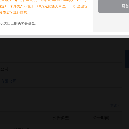
家庭金融资产不低于500万元，或者近3年本人年均收入不低于
回
最近1年末净资产不低于1000万元的法人单位。（3）金融管
投资者的其他情形。
诺仅为自己购买私募基金。
理有限公司
限公司
理有限公司
更多>
公告类型
公告时间