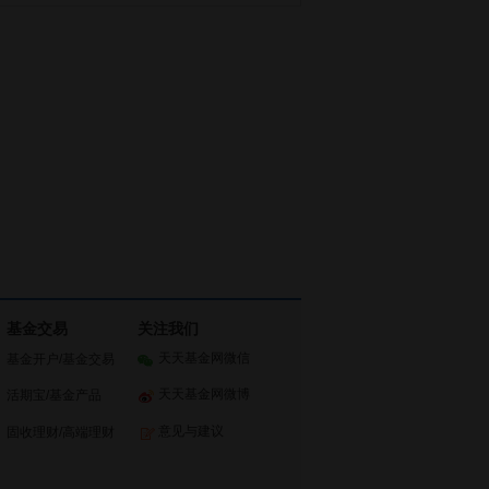
基金交易
关注我们
天天基金网微信
基金开户
/
基金交易
天天基金网微博
活期宝
/
基金产品
意见与建议
固收理财
/
高端理财