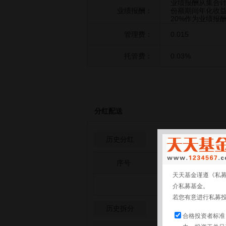
业绩报酬从集合
业绩报酬：
份额期间年化收
20%作为业绩报
管理费：
0.015
托管费：
0.03%
分红配送
历史分红
序号
分红日期
天天基金谨遵《私
介私募基金。
若您有意进行私募
历史拆分
合格投资者标准