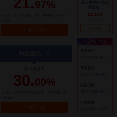
21.
97%
【点评】百亿量化私募，中证500指增，风格均
衡配置
了解详情
利位星熠1号
近1年收益率
30.
00%
【点评】深耕中国转型受益产业，中观突破，非
对称布局
了解详情