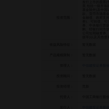
发行上市的股票
票,包括一级市场
基金除外)及中国
款、货币市场基
投资范围：
金融债、政府支
券)、可转债、可
券、中央银行票据
购、经银行间市
公司短期融资券
据等)以及其他债
收益风险特征：
暂无数据
产品规模限制：
暂无数据
管理人：
中信建投证券股
投资顾问：
暂无数据
投资经理：
范新
托管人：
中国工商银行股
发行人：
中信建投证券股