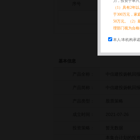
力，投资于单只
序号
拆分日期
（1）具有2年
于300万元，
50万元。（2）
理部门视为合格
本人/本机构承
基本信息
产品全称：
中信建投扬帆回报
产品简称：
中信建投扬帆回报
产品类型：
股票策略
成立时间：
2021-07-26
投资策略：
暂无数据
本集合计划的投资